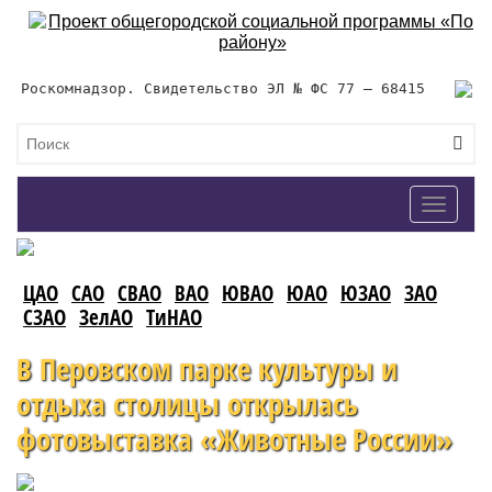
Роскомнадзор. Свидетельство ЭЛ № ФС 77 – 68415
Toggle
navigat
ЦАО
САО
СВАО
ВАО
ЮВАО
ЮАО
ЮЗАО
ЗАО
СЗАО
ЗелАО
ТиНАО
В Перовском парке культуры и
отдыха столицы открылась
фотовыставка «Животные России»