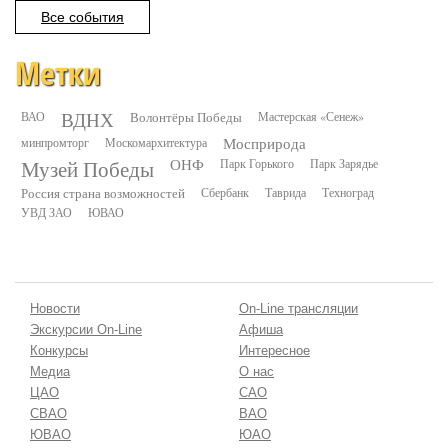
Все события
Метки
ВДНХ
ВАО
Волонтёры Победы
Мастерская «Сенеж»
минпромторг
Москомархитектура
Мосприрода
Музей Победы
ОНФ
Парк Горького
Парк Зарядье
Россия страна возможностей
Сбербанк
Таврида
Техноград
УВД ЗАО
ЮВАО
Новости
On-Line трансляции
Экскурсии On-Line
Афиша
Конкурсы
Интересное
Медиа
О нас
ЦАО
САО
СВАО
ВАО
ЮВАО
ЮАО