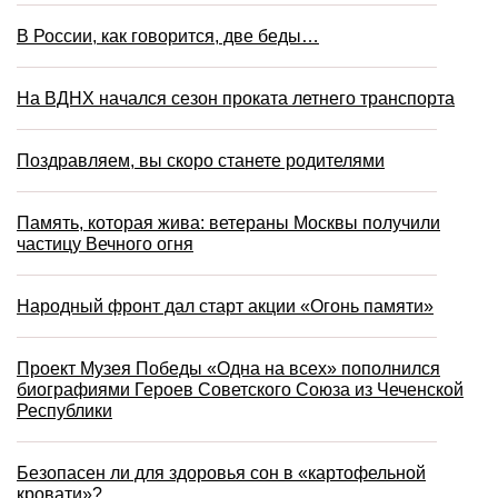
В России, как говорится, две беды…
На ВДНХ начался сезон проката летнего транспорта
Поздравляем, вы скоро станете родителями
Память, которая жива: ветераны Москвы получили
частицу Вечного огня
Народный фронт дал старт акции «Огонь памяти»
Проект Музея Победы «Одна на всех» пополнился
биографиями Героев Советского Союза из Чеченской
Республики
Безопасен ли для здоровья сон в «картофельной
кровати»?