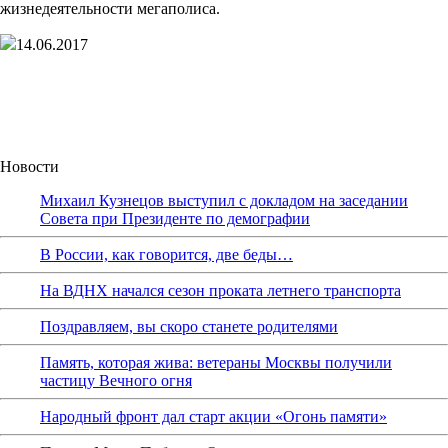
жизнедеятельности мегаполиса.
14.06.2017
Новости
Михаил Кузнецов выступил с докладом на заседании
Совета при Президенте по демографии
В России, как говорится, две беды…
На ВДНХ начался сезон проката летнего транспорта
Поздравляем, вы скоро станете родителями
Память, которая жива: ветераны Москвы получили
частицу Вечного огня
Народный фронт дал старт акции «Огонь памяти»