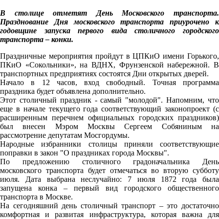
В столице отметят День Московского транспорта.
Празднование Дня московского транспорта приурочено к
годовщине запуска первого вида столичного городского
транспорта – конки.
Праздничные мероприятия пройдут в ЦПКиО имени Горького,
ПКиО «Сокольники», на ВДНХ, Фрунзенской набережной. В
транспортных предприятиях состоятся Дни открытых дверей.
Начало в 12 часов, вход свободный. Точная программа
праздника будет объявлена дополнительно.
Этот столичный праздник - самый "молодой". Напомним, что
еще в начале текущего года соответствующий законопроект (с
расширенным перечнем официальных городских праздников)
был внесен Мэром Москвы Сергеем Собяниным на
рассмотрение депутатам Мосгордумы.
Народные избранники столицы приняли соответствующие
поправки в закон "О праздниках города Москвы".
По предложению столичного градоначальника День
московского транспорта будет отмечаться во вторую субботу
июля. Дата выбрана неслучайно: 7 июля 1872 года была
запущена конка – первый вид городского общественного
транспорта в Москве.
На сегодняшний день столичный транспорт – это достаточно
комфортная и развитая инфраструктура, которая важна для