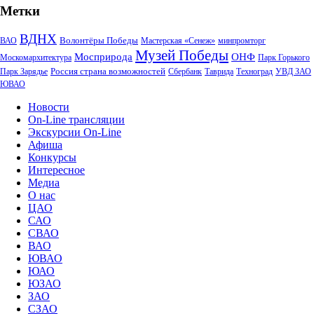
Метки
ВДНХ
Волонтёры Победы
ВАО
Мастерская «Сенеж»
минпромторг
Музей Победы
Мосприрода
ОНФ
Москомархитектура
Парк Горького
Россия страна возможностей
Парк Зарядье
Сбербанк
Таврида
Техноград
УВД ЗАО
ЮВАО
Новости
On-Line трансляции
Экскурсии On-Line
Афиша
Конкурсы
Интересное
Медиа
О нас
ЦАО
САО
СВАО
ВАО
ЮВАО
ЮАО
ЮЗАО
ЗАО
СЗАО