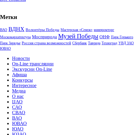
Метки
ВДНХ
Волонтёры Победы
ВАО
Мастерская «Сенеж»
минпромторг
Музей Победы
Мосприрода
ОНФ
Москомархитектура
Парк Горького
Россия страна возможностей
Парк Зарядье
Сбербанк
Таврида
Техноград
УВД ЗАО
ЮВАО
Новости
On-Line трансляции
Экскурсии On-Line
Афиша
Конкурсы
Интересное
Медиа
О нас
ЦАО
САО
СВАО
ВАО
ЮВАО
ЮАО
ЮЗАО