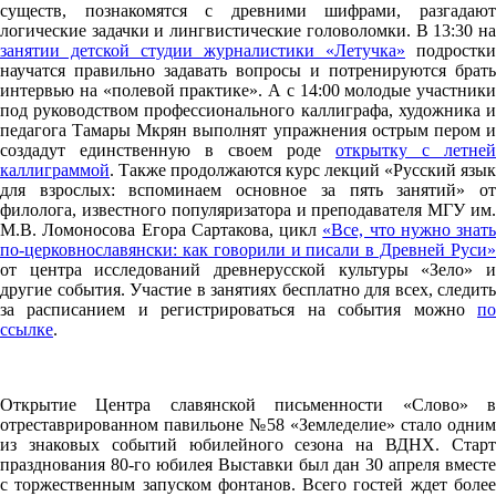
существ, познакомятся с древними шифрами, разгадают
логические задачки и лингвистические головоломки. В 13:30 на
занятии детской студии журналистики «Летучка»
подростки
научатся правильно задавать вопросы и потренируются брать
интервью на «полевой практике». А с 14:00 молодые участники
под руководством профессионального каллиграфа, художника и
педагога Тамары Мкрян выполнят упражнения острым пером и
создадут единственную в своем роде
открытку с летней
каллиграммой
. Также продолжаются курс лекций «Русский язык
для взрослых: вспоминаем основное за пять занятий» от
филолога, известного популяризатора и преподавателя МГУ им.
М.В. Ломоносова Егора Сартакова, цикл
«Все, что нужно знать
по-церковнославянски: как говорили и писали в Древней Руси»
от центра исследований древнерусской культуры «Зело» и
другие события. Участие в занятиях бесплатно для всех, следить
за расписанием и регистрироваться на события можно
по
ссылке
.
Открытие Центра славянской письменности «Слово» в
отреставрированном павильоне №58 «Земледелие» стало одним
из знаковых событий юбилейного сезона на ВДНХ. Старт
празднования 80-го юбилея Выставки был дан 30 апреля вместе
с торжественным запуском фонтанов. Всего гостей ждет более