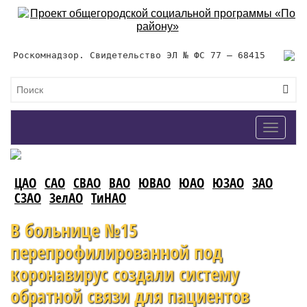
Роскомнадзор. Свидетельство ЭЛ № ФС 77 – 68415
Toggle
navigat
ЦАО
САО
СВАО
ВАО
ЮВАО
ЮАО
ЮЗАО
ЗАО
СЗАО
ЗелАО
ТиНАО
В больнице №15
перепрофилированной под
коронавирус создали систему
обратной связи для пациентов