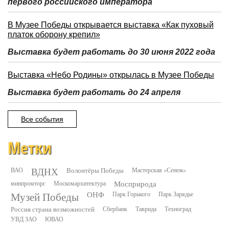
первого российского императора
В Музее Победы открывается выставка «Как пуховый
платок оборону крепил»
Выставка будет работать до 30 июня 2022 года
Выставка «Небо Родины» открылась в Музее Победы
Выставка будет работать до 24 апреля
Все события
Метки
ВДНХ
ВАО
Волонтёры Победы
Мастерская «Сенеж»
минпромторг
Москомархитектура
Мосприрода
Музей Победы
ОНФ
Парк Горького
Парк Зарядье
Россия страна возможностей
Сбербанк
Таврида
Техноград
УВД ЗАО
ЮВАО