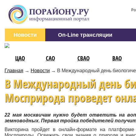
Ро
Новости
On-Line трансляции
ЦАО
САО
СВАО
ВАО
Главная
→
Новости
→
В Международный день биологиче
В Международный день би
Мосприрода проведет онл
22 мая москвичам нужно будет ответить на воп
земноводных. Первая тройка победителей получи
Викторина пройдет в онлайн-формате на платформе 
Мосприроды. Освежить свои знания о природе и внес