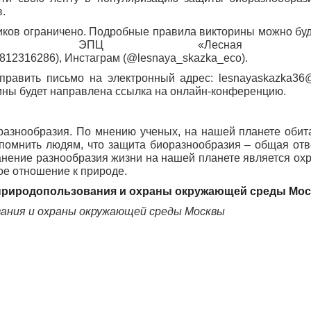
.
ников ограничено. Подробные правила викторины можно буд
х ЭПЦ «Лесная сказ
812316286), Инстаграм (@lesnaya_skazka_eco).
аправить письмо на электронный адрес: lesnayaskazka36
рины будет направлена ссылка на онлайн-конференцию.
разнообразия. По мнению ученых, на нашей планете обит
помнить людям, что защита биоразнообразия – общая отв
анение разнообразия жизни на нашей планете является охр
ое отношение к природе.
природопользования и охраны окружающей среды Мо
вания и охраны окружающей среды Москвы