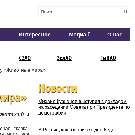
Интересное
Медиа
О нас
СЗАО
ЗелАО
ТиНАО
ну «Животные мира»
Новости
мира»
Михаил Кузнецов выступил с докладом
на заседании Совета при Президенте по
демографии
рептилий и
ная сказка”
В России, как говорится, две беды…
ия могут все