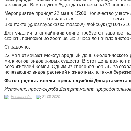
желающие. Всего нужно будет дать ответы на 30 вопросов
Мероприятие пройдет 22 мая в 15:00. Количество участ
в социальных сетя
Вконтакте (@lesnayaskazka.moscow), Фейсбук (@1047216
Для участия в онлайн-викторине требуется заранее н
скачать приложение zoom.us. За 2 часа до начала викто
Справочно:
22 мая отмечают Международный день биологического 
миллионов видов живых существ. В этот день важно на
всех жителей Земли. Одним из способов борьбы за сохр
исчезающих видов растений и животных, а также бережн
Фото предоставлены пресс-службой Департамента 
Источник: пресс-служба Департамента природопользо
Мосприрода
21.05.2020