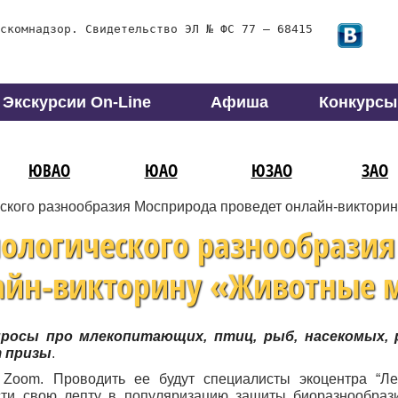
скомнадзор. Свидетельство ЭЛ № ФС 77 – 68415
Экскурсии On-Line
Афиша
Конкурсы
ЮВАО
ЮАО
ЮЗАО
ЗАО
ского разнообразия Мосприрода проведет онлайн-виктори
ологического разнообразия
айн-викторину «Животные 
росы про млекопитающих, птиц, рыб, насекомых, 
т призы
.
Zoom. Проводить ее будут специалисты экоцентра “Лес
ти свою лепту в популяризацию защиты биоразнообраз