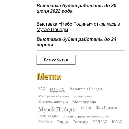
Выставка будет работать до 30
июня 2022 года
Выставка «Небо Родины» открылась в
Музее Победы
Выставка будет работать до 24
апреля
Все события
Метки
ВДНХ
ВАО
Волонтёры Победы
Мастерская «Сенеж»
минпромторг
Москомархитектура
Мосприрода
Музей Победы
ОНФ
Парк Горького
Парк Зарядье
Россия страна возможностей
Сбербанк
Таврида
Техноград
УВД ЗАО
ЮВАО