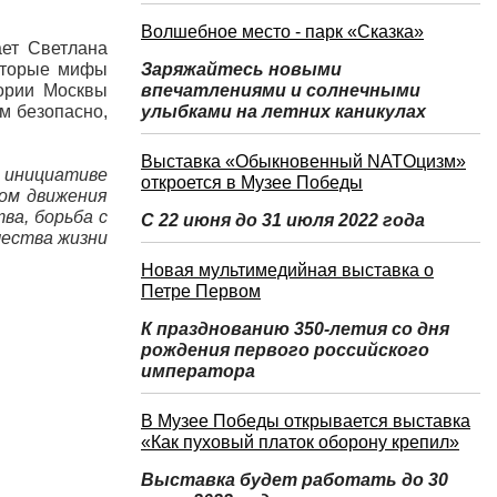
Волшебное место - парк «Сказка»
ает Светлана
которые мифы
Заряжайтесь новыми
тории Москвы
впечатлениями и солнечными
м безопасно,
улыбками на летних каникулах
Выставка «Обыкновенный NATOцизм»
 инициативе
откроется в Музее Победы
ом движения
ва, борьба с
С 22 июня до 31 июля 2022 года
чества жизни
Новая мультимедийная выставка о
Петре Первом
К празднованию 350-летия со дня
рождения первого российского
императора
В Музее Победы открывается выставка
«Как пуховый платок оборону крепил»
Выставка будет работать до 30