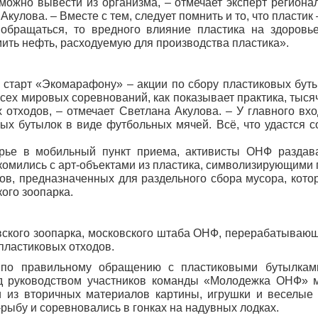
можно вывести из организма, – отмечает эксперт региона
кулова. – Вместе с тем, следует помнить и то, что пластик
обращаться, то вредного влияние пластика на здоровь
ить нефть, расходуемую для производства пластика».
 старт «Экомарафону» – акции по сбору пластиковых буты
сех мировых соревнований, как показывает практика, тыся
отходов, – отмечает Светлана Акулова. – У главного вхо
ых бутылок в виде футбольных мячей. Всё, что удастся со
ырье в мобильный пункт приема, активисты ОНФ раздав
комились с арт-объектами из пластика, символизирующими 
ов, предназначенных для раздельного сбора мусора, кото
ого зоопарка.
овского зоопарка, московского штаба ОНФ, перерабатываю
пластиковых отходов.
 по правильному обращению с пластиковыми бутылкам
д руководством участников команды «Молодежка ОНФ» м
 из вторичных материалов картины, игрушки и веселые 
рыбу и соревновались в гонках на надувных лодках.