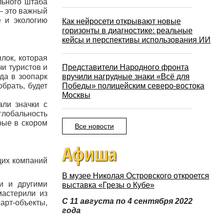
льного штаба
 – это важный
е и экологию
Как нейросети открывают новые
горизонты в диагностике: реальные
кейсы и перспективы использования ИИ
лок, которая
чи туристов и
Представители Народного фронта
да в зоопарк
вручили нагрудные знаки «Всё для
брать, будет
Победы» полицейским северо-востока
Москвы
али значки с
глобальность
рые в скором
Все новости
Афиша
щих компаний
В музее Николая Островского откроется
и и другими
выставка «Грезы о Кубе»
астерили из
С 11 августа по 4 сентября 2022
арт-объекты,
года