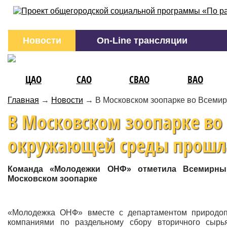
Новости
On-Line трансляции
ЦАО
САО
СВАО
ВАО
Главная
→
Новости
→
В Московском зоопарке во Всеми
В Московском зоопарке в
окружающей среды прошла
Команда «Молодежки ОНФ» отметила Всемирны
Московском зоопарке
«Молодежка ОНФ» вместе с департаментом природоп
компаниями по раздельному сбору вторичного сыр