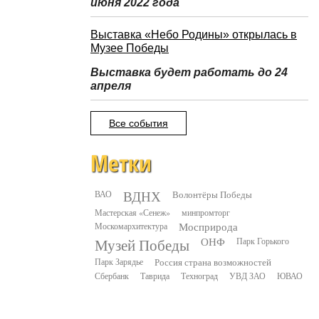
июня 2022 года
Выставка «Небо Родины» открылась в
Музее Победы
Выставка будет работать до 24
апреля
Все события
Метки
ВДНХ
ВАО
Волонтёры Победы
Мастерская «Сенеж»
минпромторг
Москомархитектура
Мосприрода
Музей Победы
ОНФ
Парк Горького
Парк Зарядье
Россия страна возможностей
Сбербанк
Таврида
Техноград
УВД ЗАО
ЮВАО