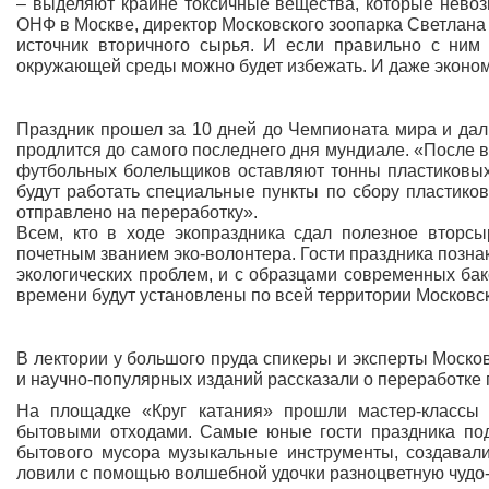
– выделяют крайне токсичные вещества, которые невоз
ОНФ в Москве, директор Московского зоопарка Светлана А
источник вторичного сырья. И если правильно с ним 
окружающей среды можно будет избежать. И даже эконом
Праздник прошел за 10 дней до Чемпионата мира и дал
продлится до самого последнего дня мундиале. «После в
футбольных болельщиков оставляют тонны пластиковых 
будут работать специальные пункты по сбору пластиков
отправлено на переработку».
Всем, кто в ходе экопраздника сдал полезное вторс
почетным званием эко-волонтера. Гости праздника позна
экологических проблем, и с образцами современных бак
времени будут установлены по всей территории Московск
В лектории у большого пруда спикеры и эксперты Моск
и научно-популярных изданий рассказали о переработке 
На площадке «Круг катания» прошли мастер-классы
бытовыми отходами. Самые юные гости праздника по
бытового мусора музыкальные инструменты, создавали
ловили с помощью волшебной удочки разноцветную чудо-