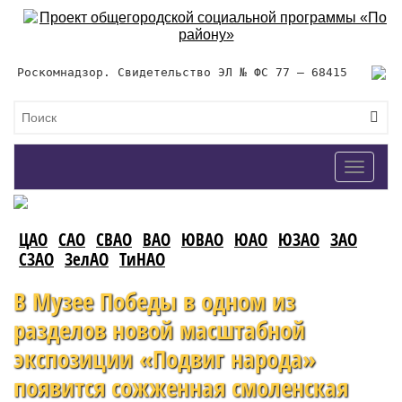
Роскомнадзор. Свидетельство ЭЛ № ФС 77 – 68415
Toggle
navigat
ЦАО
САО
СВАО
ВАО
ЮВАО
ЮАО
ЮЗАО
ЗАО
СЗАО
ЗелАО
ТиНАО
В Музее Победы в одном из
разделов новой масштабной
экспозиции «Подвиг народа»
появится сожженная смоленская