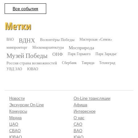
Все события
Метки
ВДНХ
ВАО
Волонтёры Победы
Мастерская «Сенеж»
минпромторг
Москомархитектура
Мосприрода
Музей Победы
ОНФ
Парк Горького
Парк Зарядье
Россия страна возможностей
Сбербанк
Таврида
Техноград
УВД ЗАО
ЮВАО
Новости
On-Line трансляции
Экскурсии On-Line
Афиша
Конкурсы
Интересное
Медиа
О нас
ЦАО
САО
СВАО
ВАО
ЮВАО
ЮАО