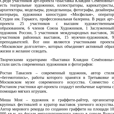
Среди участников арт-проекта «Выставка Клавдии Семёновны»
есть театральные художники, иллюстраторы, карикатуристы,
архитекторы, модельеры, рукодельницы, фотографы, дизайнеры
интерьера, художники киностудии «Мосфильм», оператор
Студии им. Горького, профессиональная балерина. В рядах арт-
проекта 25 участников с высшим художественным
образованием, 6 членов Союза Художников, 1 Заслуженный
художник России, 5 участников международных выставок, 36
участников районных выставок, 15 мужчин-художников, 9
преподавателей. Все они являются участниками проекта
«Московское долголетие», которых объединяет активный образ
жизни и желание созидать.
Творческими кураторами «Выставки Клавдии Семёновны»
стали шесть современных художников и фотографов:
Ростан Тавасиев – современный художник, автор стиля
«бегемотопись», работы которого хранятся в Третьяковке и
Московском музее современного искусства. Совместно с
Ростаном участники арт-проекта создадут необычные картины с
помощью мягких игрушек.
Миша Most – художник и граффити-райтер, организатор
крупных фестивалей и куратор выставок уличного искусства.
Автор мирового рекорда по созданию граффити на площади 10
000 кв.м. на фасаде металлургического завода в городе Выкса