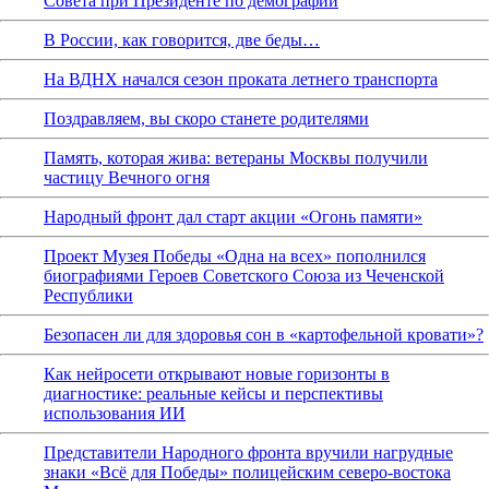
Совета при Президенте по демографии
В России, как говорится, две беды…
На ВДНХ начался сезон проката летнего транспорта
Поздравляем, вы скоро станете родителями
Память, которая жива: ветераны Москвы получили
частицу Вечного огня
Народный фронт дал старт акции «Огонь памяти»
Проект Музея Победы «Одна на всех» пополнился
биографиями Героев Советского Союза из Чеченской
Республики
Безопасен ли для здоровья сон в «картофельной кровати»?
Как нейросети открывают новые горизонты в
диагностике: реальные кейсы и перспективы
использования ИИ
Представители Народного фронта вручили нагрудные
знаки «Всё для Победы» полицейским северо-востока