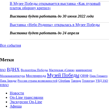
В Музее Победы открывается выставка «Как пуховый
платок оборону крепил»
Выставка будет работать до 30 июня 2022 года
Выставка «Небо Родины» открылась в Музее Победы
Выставка будет работать до 24 апреля
Все события
Метки
ВДНХ
Волонтёры Победы
ВАО
Мастерская «Сенеж»
минпромторг
Музей Победы
Мосприрода
ОНФ
Москомархитектура
Парк Горького
Россия страна возможностей
Парк Зарядье
Сбербанк
Таврида
Техноград
УВД ЗАО
ЮВАО
Новости
On-Line трансляции
Экскурсии On-Line
Афиша