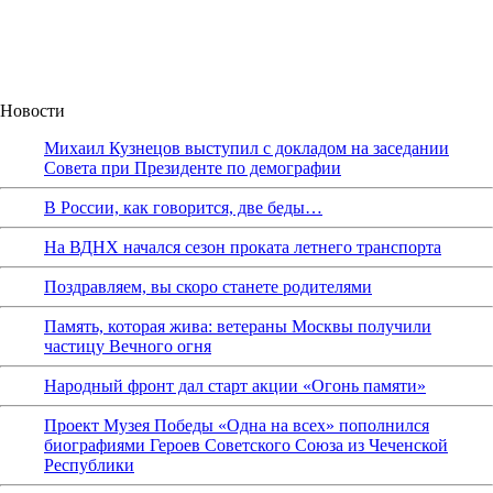
Новости
Михаил Кузнецов выступил с докладом на заседании
Совета при Президенте по демографии
В России, как говорится, две беды…
На ВДНХ начался сезон проката летнего транспорта
Поздравляем, вы скоро станете родителями
Память, которая жива: ветераны Москвы получили
частицу Вечного огня
Народный фронт дал старт акции «Огонь памяти»
Проект Музея Победы «Одна на всех» пополнился
биографиями Героев Советского Союза из Чеченской
Республики