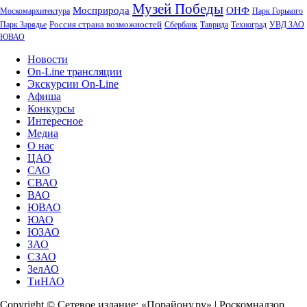
Музей Победы
Мосприрода
ОНФ
Москомархитектура
Парк Горького
Россия страна возможностей
Парк Зарядье
Сбербанк
Таврида
Техноград
УВД ЗАО
ЮВАО
Новости
On-Line трансляции
Экскурсии On-Line
Афиша
Конкурсы
Интересное
Медиа
О нас
ЦАО
САО
СВАО
ВАО
ЮВАО
ЮАО
ЮЗАО
ЗАО
СЗАО
ЗелАО
ТиНАО
Copyright © Сетевое издание: «Порайону.ру» | Роскомнадзор.