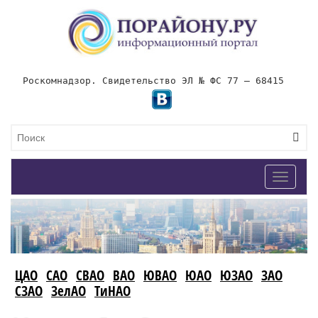
Роскомнадзор. Свидетельство ЭЛ № ФС 77 – 68415
Toggle
navigat
ЦАО
САО
СВАО
ВАО
ЮВАО
ЮАО
ЮЗАО
ЗАО
СЗАО
ЗелАО
ТиНАО