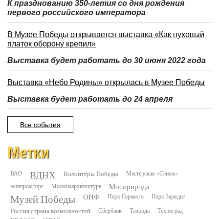
К празднованию 350-летия со дня рождения
первого российского императора
В Музее Победы открывается выставка «Как пуховый
платок оборону крепил»
Выставка будет работать до 30 июня 2022 года
Выставка «Небо Родины» открылась в Музее Победы
Выставка будет работать до 24 апреля
Все события
Метки
ВДНХ
ВАО
Волонтёры Победы
Мастерская «Сенеж»
минпромторг
Москомархитектура
Мосприрода
Музей Победы
ОНФ
Парк Горького
Парк Зарядье
Россия страна возможностей
Сбербанк
Таврида
Техноград