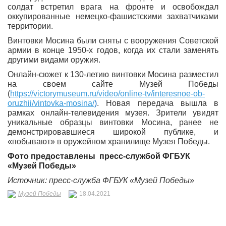
солдат встретил врага на фронте и освобождал
оккупированные немецко-фашистскими захватчиками
территории.
Винтовки Мосина были сняты с вооружения Советской
армии в конце 1950-х годов, когда их стали заменять
другими видами оружия.
Онлайн-сюжет к 130-летию винтовки Мосина разместил
на своем сайте Музей Победы
(
https://victorymuseum.ru/video/online-tv/interesnoe-ob-
oruzhii/vintovka-mosina/
)
. Новая передача вышла в
рамках онлайн-телевидения музея. Зрители увидят
уникальные образцы винтовки Мосина, ранее не
демонстрировавшиеся широкой публике, и
«побывают» в оружейном хранилище Музея Победы.
Фото предоставлены
пресс-службой
ФГБУК
«Музей Победы»
Источник: пресс-служба
ФГБУК «Музей Победы»
Музей Победы
18.04.2021