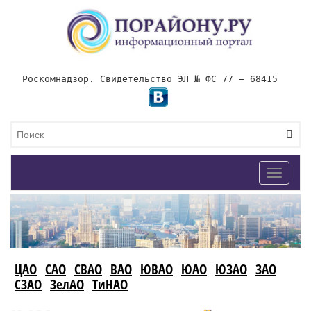
Роскомнадзор. Свидетельство ЭЛ № ФС 77 – 68415
Toggle
navigat
ЦАО
САО
СВАО
ВАО
ЮВАО
ЮАО
ЮЗАО
ЗАО
СЗАО
ЗелАО
ТиНАО