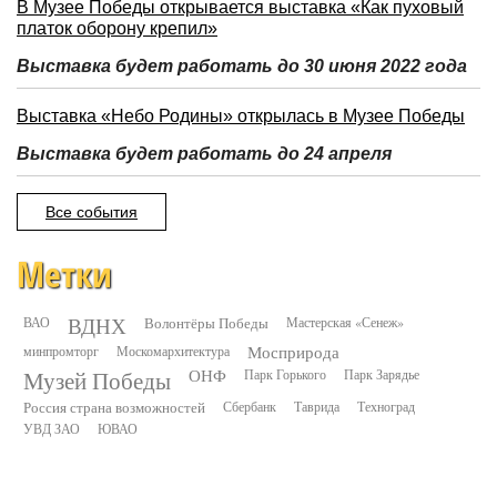
В Музее Победы открывается выставка «Как пуховый
платок оборону крепил»
Выставка будет работать до 30 июня 2022 года
Выставка «Небо Родины» открылась в Музее Победы
Выставка будет работать до 24 апреля
Все события
Метки
ВДНХ
ВАО
Волонтёры Победы
Мастерская «Сенеж»
минпромторг
Москомархитектура
Мосприрода
Музей Победы
ОНФ
Парк Горького
Парк Зарядье
Россия страна возможностей
Сбербанк
Таврида
Техноград
УВД ЗАО
ЮВАО