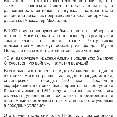
Больше всего это коснулось технологии производства.
Также в Советском Союзе осталась только одна
разновидность винтовки – драгунская – которая стала
основой стрелковых подразделений Красной армии», –
рассказал Александр Михайлов.
В 1932 году на вооружение была принята снайперская
винтовка Мосина, она стала первым образцом оружия
такого класса в нашей стране. Виртуальным
пользователям покажут образец из фондов Музея
Победы и познакомят с отличительными чертами.
«С этим оружием Красная Армия прошла всю Великую
Отечественную войну», – заметил ведущий.
Всего было изготовлено порядка 37 миллионов единиц
винтовки Мосина различных видов и модификаций,
снайперской – порядка 100 тысяч. Последняя
модификация винтовки была принята на вооружение
Красной армии в 1944 году, от остальных видов его
отличала упрощенная технология производства и
несъемный перекидной штык, что делало его удобным
в походных условиях.
Это орудие стало символом Победы, с ним советский