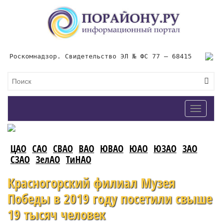
Роскомнадзор. Свидетельство ЭЛ № ФС 77 – 68415
Toggle
navigat
ЦАО
САО
СВАО
ВАО
ЮВАО
ЮАО
ЮЗАО
ЗАО
СЗАО
ЗелАО
ТиНАО
Красногорский филиал Музея
Победы в 2019 году посетили свыше
19 тысяч человек