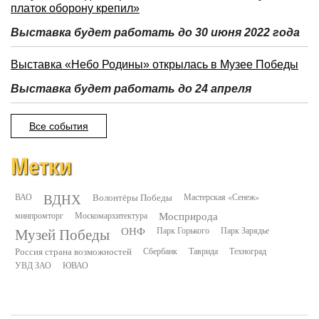
платок оборону крепил»
Выставка будет работать до 30 июня 2022 года
Выставка «Небо Родины» открылась в Музее Победы
Выставка будет работать до 24 апреля
Все события
Метки
ВДНХ
ВАО
Волонтёры Победы
Мастерская «Сенеж»
минпромторг
Москомархитектура
Мосприрода
Музей Победы
ОНФ
Парк Горького
Парк Зарядье
Россия страна возможностей
Сбербанк
Таврида
Техноград
УВД ЗАО
ЮВАО