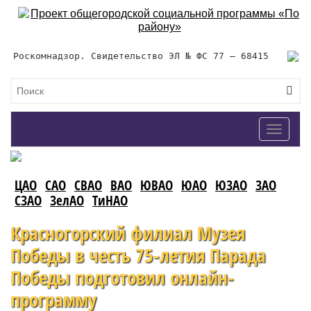
Роскомнадзор. Свидетельство ЭЛ № ФС 77 – 68415
Toggle
navigat
ЦАО
САО
СВАО
ВАО
ЮВАО
ЮАО
ЮЗАО
ЗАО
СЗАО
ЗелАО
ТиНАО
Красногорский филиал Музея
Победы в честь 75-летия Парада
Победы подготовил онлайн-
программу