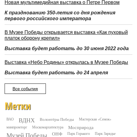
Новая мультимедийная выставка о Петре Первом
К празднованию 350-летия со дня рождения
первого российского императора
В Музее Победы открывается выставка «Как пуховый
платок оборону крепил»
Выставка будет работать до 30 июня 2022 года
Выставка «Небо Родины» открылась в Музее Победы
Выставка будет работать до 24 апреля
Все события
Метки
ВДНХ
ВАО
Волонтёры Победы
Мастерская «Сенеж»
минпромторг
Москомархитектура
Мосприрода
Музей Победы
ОНФ
Парк Горького
Парк Зарядье