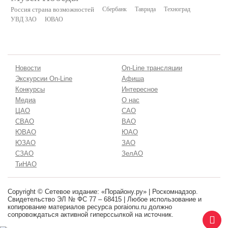
Россия страна возможностей
Сбербанк
Таврида
Техноград
УВД ЗАО
ЮВАО
Новости
On-Line трансляции
Экскурсии On-Line
Афиша
Конкурсы
Интересное
Медиа
О нас
ЦАО
САО
СВАО
ВАО
ЮВАО
ЮАО
ЮЗАО
ЗАО
СЗАО
ЗелАО
ТиНАО
Copyright © Сетевое издание: «Порайону.ру» | Роскомнадзор.
Свидетельство ЭЛ № ФС 77 – 68415 | Любое использование и
копирование материалов ресурса poraionu.ru должно
сопровождаться активной гиперссылкой на источник.