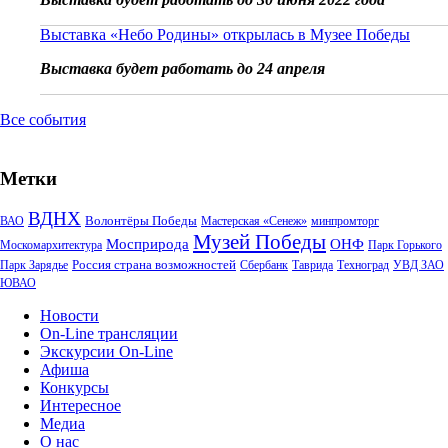
Выставка «Небо Родины» открылась в Музее Победы
Выставка будет работать до 24 апреля
Все события
Метки
ВДНХ
Волонтёры Победы
ВАО
Мастерская «Сенеж»
минпромторг
Музей Победы
Мосприрода
ОНФ
Москомархитектура
Парк Горького
Россия страна возможностей
Парк Зарядье
Сбербанк
Таврида
Техноград
УВД ЗАО
ЮВАО
Новости
On-Line трансляции
Экскурсии On-Line
Афиша
Конкурсы
Интересное
Медиа
О нас