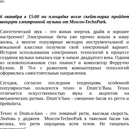
6 октября в 15:00 на площадке возле скейт-парка пройдет
концерт электронной музыки от MoscowTechoPark.
Синтетический звук – это живая энергия, драйв и хорошее
настроение! Электронные биты уже прочно вошли в нашу
жизнь, а многие популярные мелодии инструментальной и
вокальной классики получили свой электронный вариант.
История использования электронных технологий в процессе
создания музыки началась еще в начале двадцатого века. Одним
из основоположников стал пианист и композитор Ферруччо
Бузони. В 70-е с развитием компьютерных технологий
оформились самостоятельные направления.
Сегодня, согласно последним тенденциям, особенной
популярностью пользуются техно и Drum’n’Bass. Техно
отличается искусственностью звука и акцентом на
механических ритмах. Drum’n’bass - смешение басов из регги и
брейкбита.
Техно и Dram-n-bass – это ломаный ритм, высокая скорость.
Любовь у диджеев MoscowTechnoPark к тяжелым басам так
велика, что ритм ощущаешь всем телом. Не танцевать
невозможно!