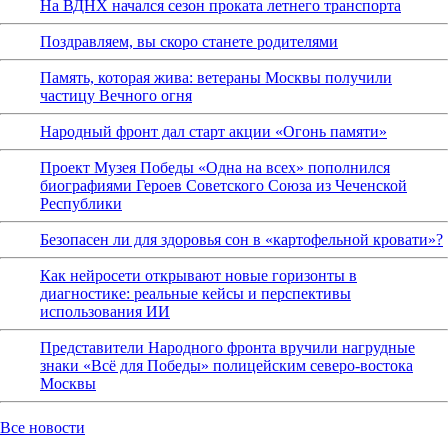
На ВДНХ начался сезон проката летнего транспорта
Поздравляем, вы скоро станете родителями
Память, которая жива: ветераны Москвы получили
частицу Вечного огня
Народный фронт дал старт акции «Огонь памяти»
Проект Музея Победы «Одна на всех» пополнился
биографиями Героев Советского Союза из Чеченской
Республики
Безопасен ли для здоровья сон в «картофельной кровати»?
Как нейросети открывают новые горизонты в
диагностике: реальные кейсы и перспективы
использования ИИ
Представители Народного фронта вручили нагрудные
знаки «Всё для Победы» полицейским северо-востока
Москвы
Все новости