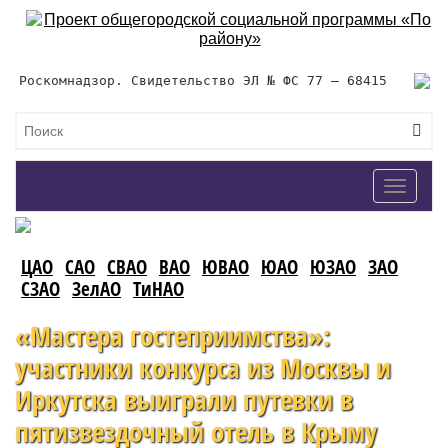
Роскомнадзор. Свидетельство ЭЛ № ФС 77 – 68415
Toggle
navigat
ЦАО
САО
СВАО
ВАО
ЮВАО
ЮАО
ЮЗАО
ЗАО
СЗАО
ЗелАО
ТиНАО
«Мастера гостеприимства»:
участники конкурса из Москвы и
Иркутска выиграли путевки в
пятизвездочный отель в Крыму