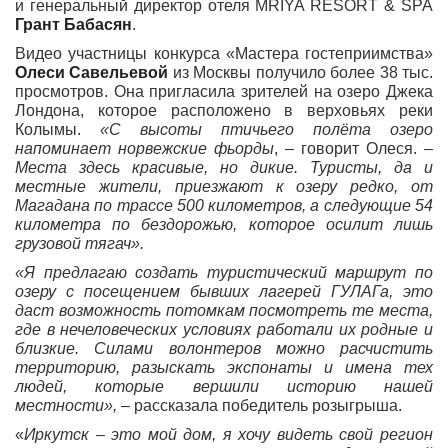
и генеральный директор отеля MRIYA RESORT & SPA
Грант Бабасян
.
Видео участницы конкурса «Мастера гостеприимства»
Олеси Савельевой
из Москвы получило более 38 тыс.
просмотров. Она пригласила зрителей на озеро Джека
Лондона, которое расположено в верховьях реки
Колымы.
«С высоты птичьего полёта озеро
напоминает норвежские фьорды
, – говорит Олеся. –
Места здесь красивые, но дикие. Туристы, да и
местные жители, приезжают к озеру редко, от
Магадана по трассе 500 километров, а следующие 54
километра по бездорожью, которое осилит лишь
грузовой тягач».
«Я предлагаю создать туристический маршрут по
озеру с посещением бывших лагерей ГУЛАГа, это
даст возможность потомкам посмотреть те места,
где в нечеловеческих условиях работали их родные и
близкие. Силами волонтеров можно расчистить
территорию, разыскать экспонаты и имена тех
людей, которые вершили историю нашей
местности»,
– рассказала победитель розыгрыша.
«
Иркутск – это мой дом, я хочу видеть свой регион