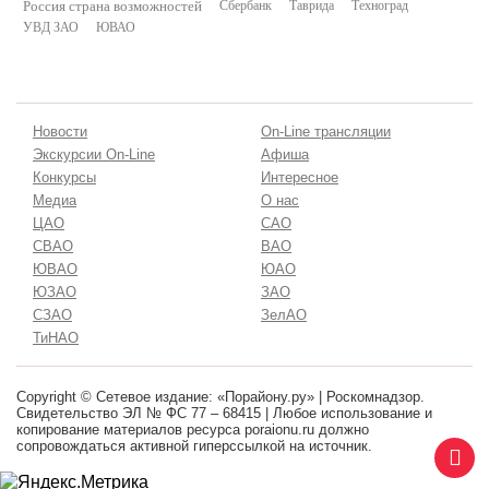
Россия страна возможностей
Сбербанк
Таврида
Техноград
УВД ЗАО
ЮВАО
Новости
On-Line трансляции
Экскурсии On-Line
Афиша
Конкурсы
Интересное
Медиа
О нас
ЦАО
САО
СВАО
ВАО
ЮВАО
ЮАО
ЮЗАО
ЗАО
СЗАО
ЗелАО
ТиНАО
Copyright © Сетевое издание: «Порайону.ру» | Роскомнадзор.
Свидетельство ЭЛ № ФС 77 – 68415 | Любое использование и
копирование материалов ресурса poraionu.ru должно
сопровождаться активной гиперссылкой на источник.