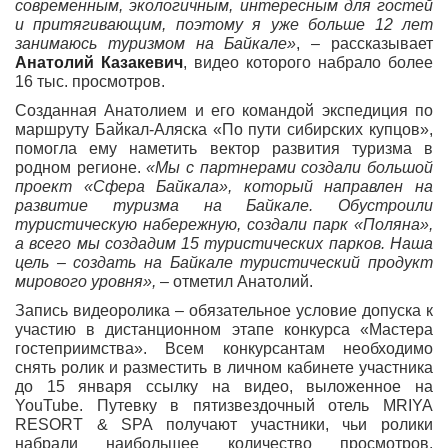
современным, экологичным, интересным для гостей
и притягивающим, поэтому я уже больше 12 лет
занимаюсь туризмом на Байкале»
, – рассказывает
Анатолий Казакевич
, видео которого набрало более
16 тыс. просмотров.
Созданная Анатолием и его командой экспедиция по
маршруту Байкал-Аляска «По пути сибирских купцов»,
помогла ему наметить вектор развития туризма в
родном регионе.
«Мы с партнерами создали большой
проект «Сфера Байкала», который направлен на
развитие туризма на Байкале. Обустроили
туристическую набережную, создали парк «Поляна»,
а всего мы создадим 15 туристических парков. Наша
цель – создать на Байкале туристический продукт
мирового уровня»,
– отметил Анатолий.
Запись видеоролика – обязательное условие допуска к
участию в дистанционном этапе конкурса «Мастера
гостеприимства». Всем конкурсантам необходимо
снять ролик и разместить в личном кабинете участника
до 15 января ссылку на видео, выложенное на
YouTube. Путевку в пятизвездочный отель MRIYA
RESORT & SPA получают участники, чьи ролики
набрали наибольшее количество просмотров.