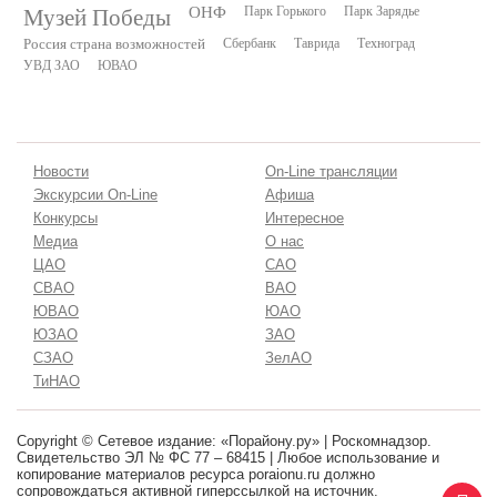
Музей Победы
ОНФ
Парк Горького
Парк Зарядье
Россия страна возможностей
Сбербанк
Таврида
Техноград
УВД ЗАО
ЮВАО
Новости
On-Line трансляции
Экскурсии On-Line
Афиша
Конкурсы
Интересное
Медиа
О нас
ЦАО
САО
СВАО
ВАО
ЮВАО
ЮАО
ЮЗАО
ЗАО
СЗАО
ЗелАО
ТиНАО
Copyright © Сетевое издание: «Порайону.ру» | Роскомнадзор.
Свидетельство ЭЛ № ФС 77 – 68415 | Любое использование и
копирование материалов ресурса poraionu.ru должно
сопровождаться активной гиперссылкой на источник.