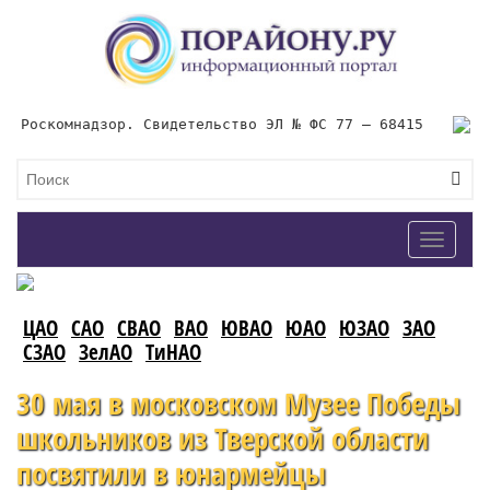
Роскомнадзор. Свидетельство ЭЛ № ФС 77 – 68415
Toggle
navigat
ЦАО
САО
СВАО
ВАО
ЮВАО
ЮАО
ЮЗАО
ЗАО
СЗАО
ЗелАО
ТиНАО
30 мая в московском Музее Победы
школьников из Тверской области
посвятили в юнармейцы