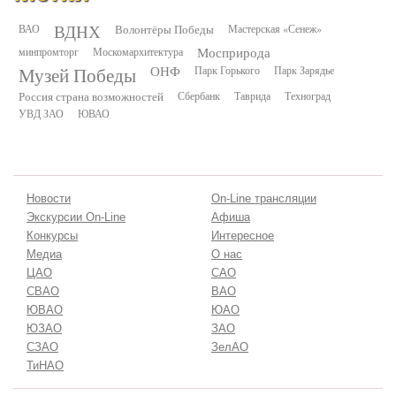
ВДНХ
ВАО
Волонтёры Победы
Мастерская «Сенеж»
минпромторг
Москомархитектура
Мосприрода
Музей Победы
ОНФ
Парк Горького
Парк Зарядье
Россия страна возможностей
Сбербанк
Таврида
Техноград
УВД ЗАО
ЮВАО
Новости
On-Line трансляции
Экскурсии On-Line
Афиша
Конкурсы
Интересное
Медиа
О нас
ЦАО
САО
СВАО
ВАО
ЮВАО
ЮАО
ЮЗАО
ЗАО
СЗАО
ЗелАО
ТиНАО