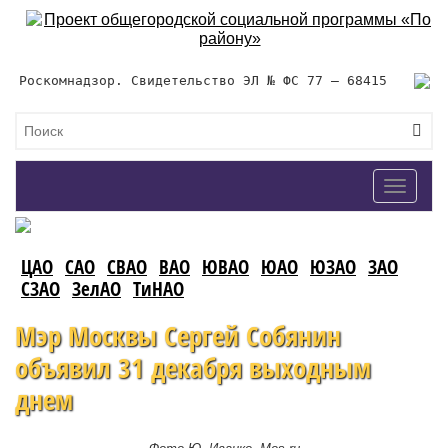
Роскомнадзор. Свидетельство ЭЛ № ФС 77 – 68415
Toggle
navigat
ЦАО
САО
СВАО
ВАО
ЮВАО
ЮАО
ЮЗАО
ЗАО
СЗАО
ЗелАО
ТиНАО
Мэр Москвы Сергей Собянин
объявил 31 декабря выходным
днем