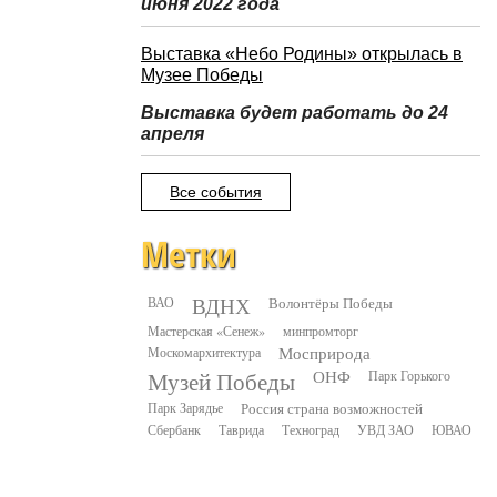
июня 2022 года
Выставка «Небо Родины» открылась в
Музее Победы
Выставка будет работать до 24
апреля
Все события
Метки
ВДНХ
ВАО
Волонтёры Победы
Мастерская «Сенеж»
минпромторг
Москомархитектура
Мосприрода
Музей Победы
ОНФ
Парк Горького
Парк Зарядье
Россия страна возможностей
Сбербанк
Таврида
Техноград
УВД ЗАО
ЮВАО