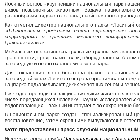
Лосиный остров - крупнейший национальный парк нашей 
видов позвоночных животных. Задача национальног
разнообразия видового состава, свойственного природно
Как отметил директор национального парка «Лосиный о
эффективным средством стало партнерство инспе
структурами и органами местного самоуправлен
браконьерство».
Мобильные оперативно-патрульные группы численност
транспортом, средствами связи, оборудованием. Автомо
заповедную и особо охраняемую зоны парка.
Для сохранения всего богатства фауны в национальн
заповедной зонах Лосиного острова организованы подко
нацпарка подкармливают диких животных сеном и зерно
Ежегодно проводится вакцинация диких животных в цел
числе передающихся человеку. Научно-исследовательск
водоплавающих – важный инструмент по сохранению био
В национальном парке создан специализированный цен
восстановление, затем окрепшими выпускаются в естест
Фото предоставлены
пресс-службой
Национальный 
Источник: пресс-служба
Национальный парк «Лосиный 