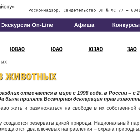
Роскомнадзор. Свидетельство ЭЛ № ФС 77 – 684
Экскурсии On-Line
Афиша
Конкурсы
ЮВАО
ЮАО
ЮЗАО
ЗАО
ных
в животных
дник отмечается в мире с 1998 года, в России – с 2
огда была принята Всемирная декларация прав животн
раво жить и размножаться на свободе в их собственной 
у создаются резерваты дикой природы. Национальный парк
овмещаются два ключевых направления – охрана природны