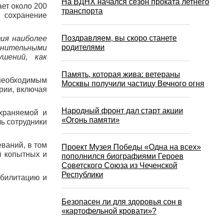
На ВДНХ начался сезон проката летнего
ет около 200
транспорта
 сохранение
Поздравляем, вы скоро станете
зия наиболее
родителями
анительными
ушений, как
Память, которая жива: ветераны
 необходимым
Москвы получили частицу Вечного огня
рии, включая
Народный фронт дал старт акции
охраняемой и
«Огонь памяти»
ь сотрудники
ваний, в том
Проект Музея Победы «Одна на всех»
ы копытных и
пополнился биографиями Героев
Советского Союза из Чеченской
Республики
абилитацию и
Безопасен ли для здоровья сон в
«картофельной кровати»?