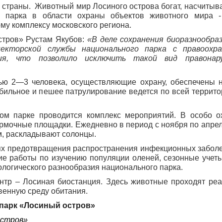
страны. Животный мир Лосиного острова богат, насчитыва
о парка в области охраны объектов животного мира -
му комплексу московского региона.
стров» Рустам Якубов:
«В деле сохранения биоразнообра
кторской службы национального парка с правоохр
ия, что позволило исключить такой вид правонар
ью 2—3 человека, осуществляющие охрану, обеспечены
бильное и пешее патрулирование ведется по всей террито
ом парке проводится комплекс мероприятий. В особо 
рмочные площадки. Ежедневно в период с ноября по апрел
м, раскладывают солонцы.
ях предотвращения распространения инфекционных заболе
ие работы по изучению популяции оленей, сезонные учет
логического разнообразия национального парка.
тр – Лосиная биостанция. Здесь животные проходят ре
венную среду обитания.
парк «Лосиный остров»
остров»