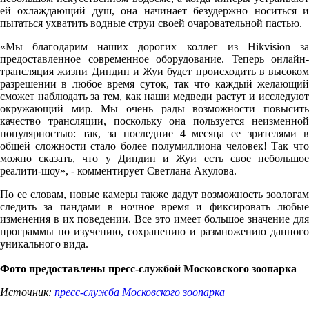
ей охлаждающий душ, она начинает безудержно носиться и
пытаться ухватить водные струи своей очаровательной пастью.
«Мы благодарим наших дорогих коллег из Hikvision за
предоставленное современное оборудование. Теперь онлайн-
трансляция жизни Диндин и Жуи будет происходить в высоком
разрешении в любое время суток, так что каждый желающий
сможет наблюдать за тем, как наши медведи растут и исследуют
окружающий мир. Мы очень рады возможности повысить
качество трансляции, поскольку она пользуется неизменной
популярностью: так, за последние 4 месяца ее зрителями в
общей сложности стало более полумиллиона человек! Так что
можно сказать, что у Диндин и Жуи есть свое небольшое
реалити-шоу», - комментирует Светлана Акулова.
По ее словам, новые камеры также дадут возможность зоологам
следить за пандами в ночное время и фиксировать любые
изменения в их поведении. Все это имеет большое значение для
программы по изучению, сохранению и размножению данного
уникального вида.
Фото предоставлены пресс-службой Московского зоопарка
Источник:
пресс-служба Московского зоопарка