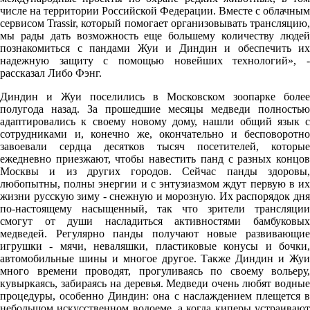
числе на территории Российской Федерации. Вместе с облачным
сервисом Trassir, который помогает организовывать трансляцию,
мы рады дать возможность еще большему количеству людей
познакомиться с пандами Жуи и Диндин и обеспечить их
надежную защиту с помощью новейших технологий», -
рассказал Либо Фэнг.
Диндин и Жуи поселились в Московском зоопарке более
полугода назад. За прошедшие месяцы медведи полностью
адаптировались к своему новому дому, нашли общий язык с
сотрудниками и, конечно же, окончательно и бесповоротно
завоевали сердца десятков тысяч посетителей, которые
ежедневно приезжают, чтобы навестить панд с разных концов
Москвы и из других городов. Сейчас панды здоровы,
любопытны, полны энергии и с энтузиазмом ждут первую в их
жизни русскую зиму - снежную и морозную. Их распорядок дня
по-настоящему насыщенный, так что зрители трансляции
смогут от души насладиться активностями бамбуковых
медведей. Регулярно панды получают новые развивающие
игрушки - мячи, неваляшки, пластиковые конусы и бочки,
автомобильные шины и многое другое. Также Диндин и Жуи
много времени проводят, прогуливаясь по своему вольеру,
кувыркаясь, забираясь на деревья. Медведи очень любят водные
процедуры, особенно Диндин: она с наслаждением плещется в
небольшом искусственном водоеме, а когда киперы устраивают