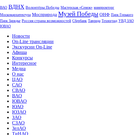
ВДНХ
Волонтёры Победы
ВАО
Мастерская «Сенеж»
минпромторг
Музей Победы
Мосприрода
ОНФ
Москомархитектура
Парк Горького
Россия страна возможностей
Парк Зарядье
Сбербанк
Таврида
Техноград
УВД ЗАО
ЮВАО
Новости
On-Line трансляции
Экскурсии On-Line
Афиша
Конкурсы
Интересное
Медиа
О нас
ЦАО
САО
СВАО
ВАО
ЮВАО
ЮАО
ЮЗАО
ЗАО
СЗАО
ЗелАО
ТиНАО