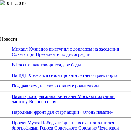
19.11.2019
Новости
Михаил Кузнецов выступил с докладом на заседании
Совета при Президенте по демографии
В России, как говорится, две беды…
На ВДНХ начался сезон проката летнего транспорта
Поздравляем, вы скоро станете родителями
Память, которая жива: ветераны Москвы получили
частицу Вечного огня
Народный фронт дал старт акции «Огонь памяти»
Проект Музея Победы «Одна на всех» пополнился
биографиями Героев Советского Союза из Чеченской