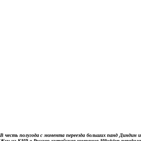
В честь полугода с момента переезда больших панд Диндин и
Жуи из КНР в Россию китайская компания Hikvision передала