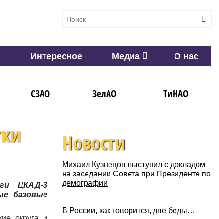
Интересное
Медиа
О нас
СЗАО
ЗелАО
ТиНАО
тки
Новости
Михаил Кузнецов выступил с докладом
на заседании Совета при Президенте по
демографии
оги ЦКАД-3
ые базовые
В России, как говорится, две беды…
кие округа и