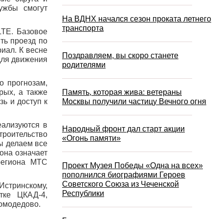
ужбы смогут
На ВДНХ начался сезон проката летнего
транспорта
LTE. Базовое
ть проезд по
иал. К весне
Поздравляем, вы скоро станете
для движения
родителями
о прогнозам,
рых, а также
Память, которая жива: ветераны
ь и доступ к
Москвы получили частицу Вечного огня
еализуются в
Народный фронт дал старт акции
роительство
«Огонь памяти»
ы делаем все
 она означает
 региона МТС
Проект Музея Победы «Одна на всех»
пополнился биографиями Героев
Советского Союза из Чеченской
Истринскому,
Республики
тке ЦКАД-4,
Домодедово.