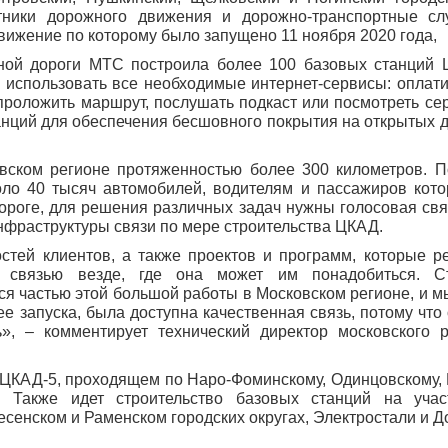
тники дорожного движения и дорожно-транспортные сл
вижение по которому было запущено 11 ноября 2020 года,
ной дороги МТС построила более 100 базовых станций 
 использовать все необходимые интернет-сервисы: оплати
проложить маршрут, послушать подкаст или посмотреть сер
танций для обеспечения бесшовного покрытия на открытых 
ком регионе протяженностью более 300 километров. П
оло 40 тысяч автомобилей, водителям и пассажиров кото
роге, для решения различных задач нужны голосовая связ
нфраструктуры связи по мере строительства ЦКАД.
стей клиентов, а также проектов и программ, которые р
 связью везде, где она может им понадобиться. Ст
я частью этой большой работы в Московском регионе, и м
е запуска, была доступна качественная связь, потому что
ь», – комментирует технический директор московского
 ЦКАД-5, проходящем по Наро-Фоминскому, Одинцовскому, 
. Также идет строительство базовых станций на учас
сенском и Раменском городских округах, Электростали и 