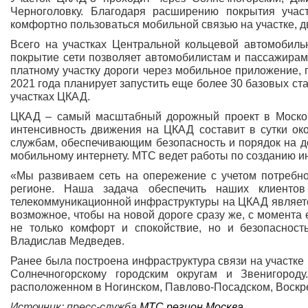
Черноголовку. Благодаря расширению покрытия учас
комфортно пользоваться мобильной связью на участке, д
Всего на участках Центральной кольцевой автомобиль
покрытие сети позволяет автомобилистам и пассажирам
платному участку дороги через мобильное приложение, 
2021 года планирует запустить еще более 30 базовых с
участках ЦКАД.
ЦКАД – самый масштабный дорожный проект в Московс
интенсивность движения на ЦКАД составит в сутки ок
службам, обеспечивающим безопасность и порядок на до
мобильному интернету. МТС ведет работы по созданию и
«Мы развиваем сеть на опережение с учетом потребно
регионе. Наша задача обеспечить наших клиентов
телекоммуникационной инфраструктуры на ЦКАД являетс
возможное, чтобы на новой дороге сразу же, с момента е
не только комфорт и спокойствие, но и безопасност
Владислав Медведев.
Ранее была построена инфраструктура связи на участке
Солнечногорскому городским округам и Звенигороду
расположенном в Ногинском, Павлово-Посадском, Воскре
Источник: пресс-служба
МТС регион Москва