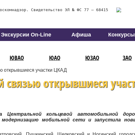
оскомнадзор. Свидетельство ЭЛ № ФС 77 – 68415
Экскурсии On-Line
Афиша
Конкурсы
ЮВАО
ЮАО
ЮЗАО
ЗАО
ю открывшиеся участки ЦКАД
й связью открывшиеся учас
ка Центральной кольцевой автомобильной дор
 модернизацию мобильной сети и запустила нов
тровский, Пушкинский, Щелковский и Ногинский городс