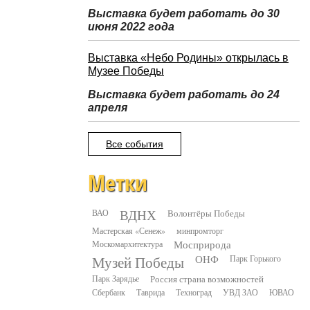
Выставка будет работать до 30
июня 2022 года
Выставка «Небо Родины» открылась в
Музее Победы
Выставка будет работать до 24
апреля
Все события
Метки
ВДНХ
ВАО
Волонтёры Победы
Мастерская «Сенеж»
минпромторг
Москомархитектура
Мосприрода
Музей Победы
ОНФ
Парк Горького
Парк Зарядье
Россия страна возможностей
Сбербанк
Таврида
Техноград
УВД ЗАО
ЮВАО