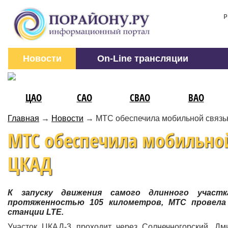
Р
Новости
On-Line трансляции
ЦАО
САО
СВАО
ВАО
Главная
→
Новости
→
МТС обеспечила мобильной связь
МТС обеспечила мобильно
ЦКАД
К запуску движения самого длинного участ
протяженностью 105 километров, МТС провела
станции LTE.
Участок ЦКАД-3 проходит через Солнечногорский, Дми