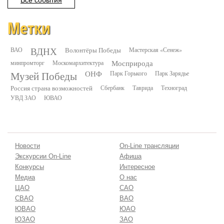
Все события
Метки
ВДНХ
ВАО
Волонтёры Победы
Мастерская «Сенеж»
минпромторг
Москомархитектура
Мосприрода
Музей Победы
ОНФ
Парк Горького
Парк Зарядье
Россия страна возможностей
Сбербанк
Таврида
Техноград
УВД ЗАО
ЮВАО
Новости
On-Line трансляции
Экскурсии On-Line
Афиша
Конкурсы
Интересное
Медиа
О нас
ЦАО
САО
СВАО
ВАО
ЮВАО
ЮАО
ЮЗАО
ЗАО