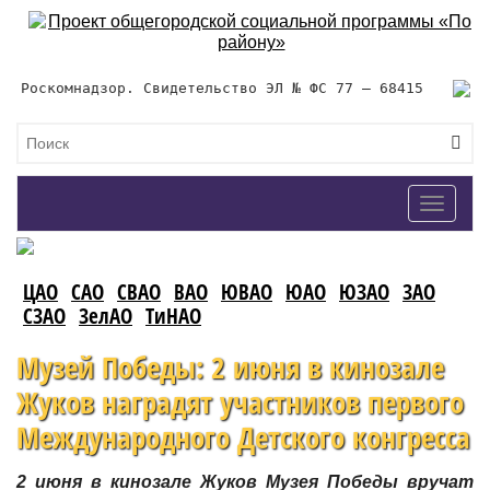
Роскомнадзор. Свидетельство ЭЛ № ФС 77 – 68415
Toggle
navigat
ЦАО
САО
СВАО
ВАО
ЮВАО
ЮАО
ЮЗАО
ЗАО
СЗАО
ЗелАО
ТиНАО
Музей Победы: 2 июня в кинозале
Жуков наградят участников первого
Международного Детского конгресса
2 июня в кинозале Жуков Музея Победы вручат