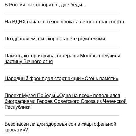
В России, как говорится, две беды…
На ВДНХ начался сезон проката летнего транспорта
Поздравляем, вы скоро станете родителями
Память, которая жива: ветераны Москвы получили
частицу Вечного огня
Народный фронт дал старт акции «Огонь памяти»
Проект Музея Победы «Одна на всех» пополнился
биографиями Героев Советского Союза из Чеченской
Республики
Безопасен ли для здоровья сон в «картофельной
кровати»?