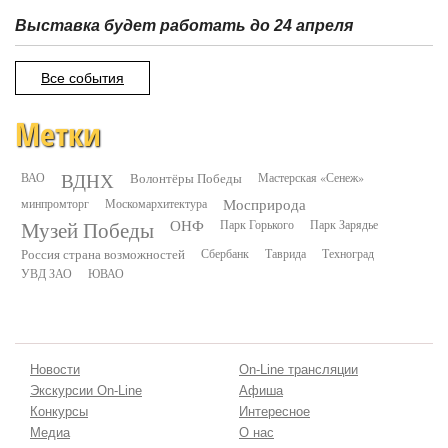
Выставка будет работать до 24 апреля
Все события
Метки
ВДНХ
ВАО
Волонтёры Победы
Мастерская «Сенеж»
минпромторг
Москомархитектура
Мосприрода
Музей Победы
ОНФ
Парк Горького
Парк Зарядье
Россия страна возможностей
Сбербанк
Таврида
Техноград
УВД ЗАО
ЮВАО
Новости
On-Line трансляции
Экскурсии On-Line
Афиша
Конкурсы
Интересное
Медиа
О нас