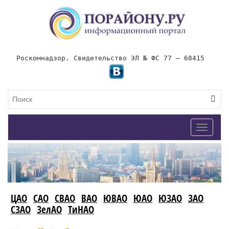
Роскомнадзор. Свидетельство ЭЛ № ФС 77 – 68415
Toggle
navigat
ЦАО
САО
СВАО
ВАО
ЮВАО
ЮАО
ЮЗАО
ЗАО
СЗАО
ЗелАО
ТиНАО