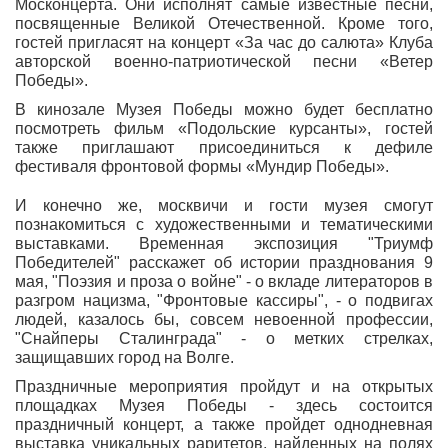
Москонцерта. Они исполнят самые известные песни,
посвященные Великой Отечественной. Кроме того,
гостей пригласят на концерт «За час до салюта» Клуба
авторской военно-патриотической песни «Ветер
Победы».
В кинозале Музея Победы можно будет бесплатно
посмотреть фильм «Подольские курсанты», гостей
также приглашают присоединиться к дефиле
фестиваля фронтовой формы «Мундир Победы».
И конечно же, москвичи и гости музея смогут
познакомиться с художественными и тематическими
выставками. Временная экспозиция "Триумф
Победителей" расскажет об истории празднования 9
мая, "Поэзия и проза о войне" - о вкладе литераторов в
разгром нацизма, "Фронтовые кассиры", - о подвигах
людей, казалось бы, совсем невоенной профессии,
"Снайперы Сталинграда" - о метких стрелках,
защищавших город на Волге.
Праздничные мероприятия пройдут и на открытых
площадках Музея Победы - здесь состоится
праздничный концерт, а также пройдет однодневная
выставка уникальных раритетов, найденных на полях