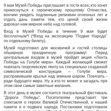
9 мая Музей Победы приглашает в гости всех, кто хочет
прикоснуться к героическому прошлому Отечества,
воочию увидеть подлинные реликвии огненных лет и
отдать дань памяти тем, кто ценой своей жизни
даровал нам мирное небо над головой.
Вход в Музей Победы в течение 9 мая будет
бесплатным*! (*Вход на экспозицию "Подвиг Народа"
по отдельному билету).
Музей подготовил для москвичей и гостей столицы
обширную праздничную программу! Перед
центральным входом в музей пройдет акция «Лента
Победы на Голубе мира». Каждый желающий сможет
повязать георгиевскую ленту на специально созданной
символической конструкции – Голубе мира,
расправившем крылья над земным шаром. Повязать -
ради будущего мира. Ну а кто-то может и загадать при
этом свои самые заветные желания.
В этот день в музее состоится театральный фестиваль
"Дороги Победы". Посетителям представят три
спектакля о героях Великой Отечественной, о нашей
памяти и о подвиге народа. Постановки подготовили