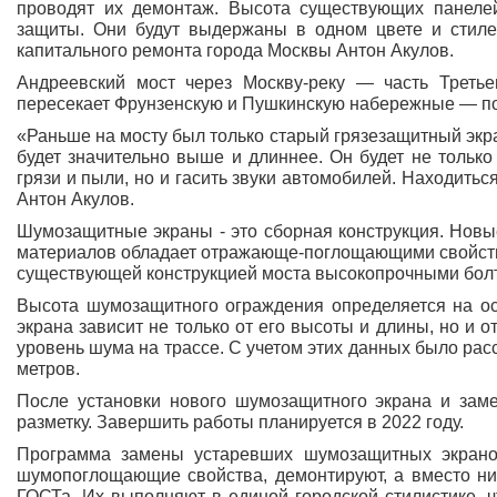
проводят их демонтаж. Высота существующих панеле
защиты. Они будут выдержаны в одном цвете и стиле 
капитального ремонта города Москвы Антон Акулов.
Андреевский мост через Москву-реку — часть Третье
пересекает Фрунзенскую и Пушкинскую набережные — по
«Раньше на мосту был только старый грязезащитный экр
будет значительно выше и длиннее. Он будет не тольк
грязи и пыли, но и гасить звуки автомобилей. Находитьс
Антон Акулов.
Шумозащитные экраны - это сборная конструкция. Новы
материалов обладает отражающе-поглощающими свойства
существующей конструкцией моста высокопрочными бол
Высота шумозащитного ограждения определяется на ос
экрана зависит не только от его высоты и длины, но и о
уровень шума на трассе. С учетом этих данных было рас
метров.
После установки нового шумозащитного экрана и зам
разметку. Завершить работы планируется в 2022 году.
Программа замены устаревших шумозащитных экранов
шумопоглощающие свойства, демонтируют, а вместо ни
ГОСТа. Их выполняют в единой городской стилистике, ч