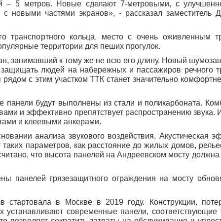
й – 5 метров. Новые сделают 7-метровыми, с улучшенн
с новыми частями экранов», - рассказал заместитель 
го транспортного кольца, место с очень оживленным 
пулярные территории для пеших прогулок.
ан, занимавший к тому же не всю его длину. Новый шумоза
о защищать людей на набережных и пассажиров речного т
я рядом с этим участком ТТК станет значительно комфортне
е панели будут выполнены из стали и поликарбоната. Ком
ми и эффективно препятствует распространению звука. И
тами и клеевыми анкерами.
новании анализа звукового воздействия. Акустическая э
т таких параметров, как расстояние до жилых домов, рель
считано, что высота панелей на Андреевском мосту должна
ены панелей грязезащитного ограждения на мосту обно
 стартовала в Москве в 2019 году. Конструкции, поте
х устанавливают современные панели, соответствующие
то позволяет сократить затраты на обслуживание и упрос