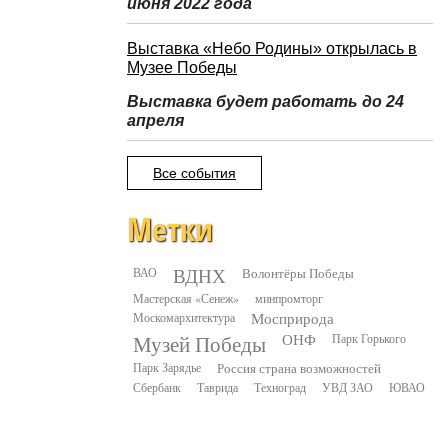
июня 2022 года
Выставка «Небо Родины» открылась в
Музее Победы
Выставка будет работать до 24
апреля
Все события
Метки
ВДНХ
ВАО
Волонтёры Победы
Мастерская «Сенеж»
минпромторг
Москомархитектура
Мосприрода
Музей Победы
ОНФ
Парк Горького
Парк Зарядье
Россия страна возможностей
Сбербанк
Таврида
Техноград
УВД ЗАО
ЮВАО