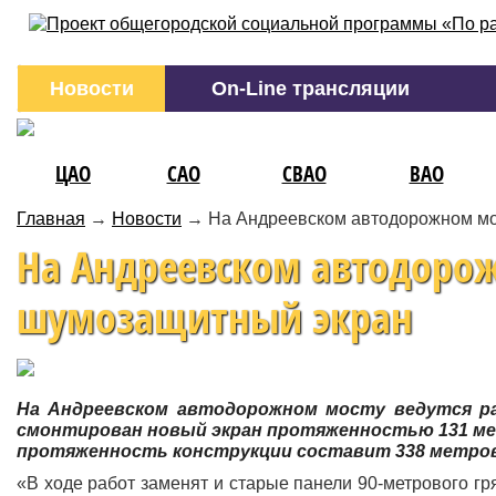
Новости
On-Line трансляции
ЦАО
САО
СВАО
ВАО
Главная
→
Новости
→
На Андреевском автодорожном мо
На Андреевском автодорож
шумозащитный экран
На Андреевском автодорожном мосту ведутся р
смонтирован новый экран протяженностью 131 м
протяженность конструкции составит 338 метров
«В ходе работ заменят и старые панели 90-метрового г