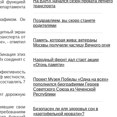
На ВДНХ начался сезон проката летнего
ой функцией
транспорта
Департамента
трафиком. Он
Поздравляем, вы скоро станете
родителями
щитный экран
ранспорта от
Память, которая жива: ветераны
е», - отметил
Москвы получили частицу Вечного огня
бинация этих
х соединят с
Народный фронт дал старт акции
«Огонь памяти»
ффективность
еф местности,
Проект Музея Победы «Одна на всех»
 составлять 7
пополнился биографиями Героев
Советского Союза из Чеченской
Республики
вят дорожную
рявшие свои
Безопасен ли для здоровья сон в
 требованиям
«картофельной кровати»?
тить будущий