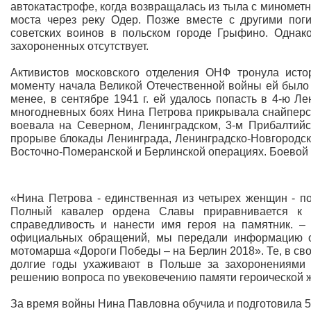
автокатастрофе, когда возвращалась из тыла с минометн
моста через реку Одер. Позже вместе с другими по
советских воинов в польском городе Грыфино. Одна
захороненных отсутствует.
Активистов московского отделения ОНФ тронула исто
моменту начала Великой Отечественной войны ей было у
менее, в сентябре 1941 г. ей удалось попасть в 4-ю 
многодневных боях Нина Петрова прикрывала снайперск
воевала на Северном, Ленинградском, 3-м Прибалтийс
прорыве блокады Ленинграда, Ленинградско-Новгородско
Восточно-Померанской и Берлинской операциях. Боевой с
«Нина Петрова - единственная из четырех женщин - п
Полный кавалер ордена Славы приравнивается к Г
справедливость и нанести имя героя на памятник. –
официальных обращений, мы передали информацию о 
мотомарша «Дороги Победы – на Берлин 2018». Те, в сво
долгие годы ухаживают в Польше за захоронениями 
решению вопроса по увековечению памяти героической 
За время войны Нина Павловна обучила и подготовила 5