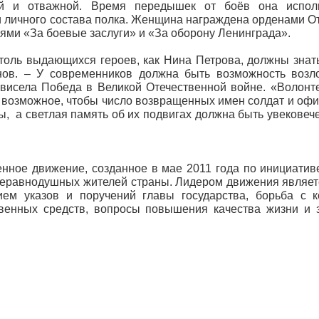
ой и отважной. Время передышек от боёв она испол
и личного состава полка. Женщина награждена орденами О
далями «За боевые заслуги» и «За оборону Ленинграда».
столь выдающихся героев, как Нина Петрова, должны знать
нов. – У современников должна быть возможность возл
 зависела Победа в Великой Отечественной войне. «Волон
е возможное, чтобы число возвращенных имен солдат и офи
 а светлая память об их подвигах должна быть увековече
нное движение, созданное в мае 2011 года по инициатив
 неравнодушных жителей страны. Лидером движения являе
ем указов и поручений главы государства, борьба с 
твенных средств, вопросы повышения качества жизни и