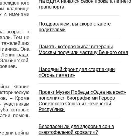
На ВДНХ начался сезон проката летнего
поврежденного
транспорта
ом кладбище
х с именами
Поздравляем, вы скоро станете
родителями
а возраст, к
вали. Тем не
В тяжелейших
Память, которая жива: ветераны
тивника. Она
Москвы получили частицу Вечного огня
 Ленинграда,
Эльбингской,
ровцев.
Народный фронт дал старт акции
«Огонь памяти»
ойны. Звание
Проект Музея Победы «Одна на всех»
сторическую
пополнился биографиями Героев
нов. – Кроме
Советского Союза из Чеченской
 участникам
Республики
луба, которые
атии помочь
Безопасен ли для здоровья сон в
«картофельной кровати»?
ие дни войны