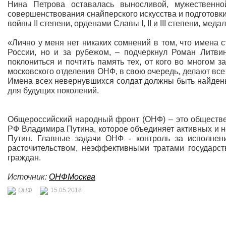
Нина Петрова оставалась выносливой, мужественн
совершенствования снайперского искусства и подготовк
войны II степени, орденами Славы I, II и III степени, ме
«Лично у меня нет никаких сомнений в том, что имена 
России, но и за рубежом, – подчеркнул Роман Литви
поклониться и почтить память тех, от кого во многом
московского отделения ОНФ, в свою очередь, делают вс
Имена всех невернувшихся солдат должны быть найдены,
для будущих поколений.
Общероссийский народный фронт (ОНФ) – это обществе
РФ Владимира Путина, которое объединяет активных и
Путин. Главные задачи ОНФ - контроль за исполнени
расточительством, неэффективными тратами государс
граждан.
Источник:
ОНФМосква
ОНФ
15.05.2018