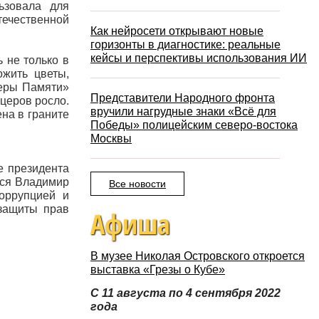
ьзовала для
течественной
Как нейросети открывают новые
горизонты в диагностике: реальные
кейсы и перспективы использования ИИ
 не только в
ожить цветы,
теры Памяти»
Представители Народного фронта
церов росло.
вручили нагрудные знаки «Всё для
на в граните
Победы» полицейским северо-востока
Москвы
е президента
тся Владимир
Все новости
коррупцией и
 защиты прав
Афиша
В музее Николая Островского откроется
выставка «Грезы о Кубе»
С 11 августа по 4 сентября 2022
года