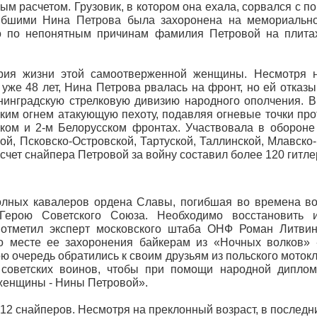
ым расчетом. Грузовик, в котором она ехала, сорвался с 
гибшими Нина Петрова была захоронена на мемориальн
ко по непонятным причинам фамилия Петровой на плита
рия жизни этой самоотверженной женщины. Несмотря н
же 48 лет, Нина Петрова рвалась на фронт, но ей отказы
Ленинградскую стрелковую дивизию народного ополчения. 
им огнем атакующую пехоту, подавляя огневые точки про
ком и 2-м Белорусском фронтах. Участвовала в обороне
й, Псковско-Островской, Тартуской, Таллинской, Млавско-
чет снайпера Петровой за войну составил более 120 гитле
олных кавалеров ордена Славы, погибшая во времена в
ерою Советского Союза. Необходимо восстановить и
 отметил эксперт московского штаба ОНФ Роман Литви
месте ее захоронения байкерам из «Ночных волков» -
ю очередь обратились к своим друзьям из польского моток
советских воинов, чтобы при помощи народной диплом
женщины - Нины Петровой».
12 снайперов. Несмотря на преклонный возраст, в последн