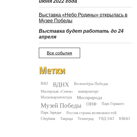
июня 2022 года
Выставка «Небо Родины» открылась в
Музее Победы
Выставка будет работать до 24
апреля
Все события
Метки
ВДНХ
ВАО
Волонтёры Победы
Мастерская «Сенеж»
минпромторг
Москомархитектура
Мосприрода
Музей Победы
ОНФ
Парк Горького
Парк Зарядье
Россия страна возможностей
Сбербанк
Таврида
Техноград
УВД ЗАО
ЮВАО