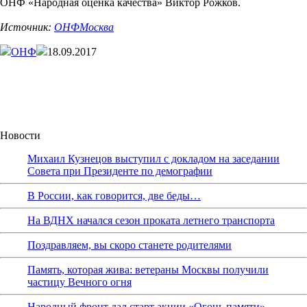
ОНФ «Народная оценка качества» Виктор Рожков.
Источник:
ОНФМосква
ОНФ
18.09.2017
Новости
Михаил Кузнецов выступил с докладом на заседании
Совета при Президенте по демографии
В России, как говорится, две беды…
На ВДНХ начался сезон проката летнего транспорта
Поздравляем, вы скоро станете родителями
Память, которая жива: ветераны Москвы получили
частицу Вечного огня
Народный фронт дал старт акции «Огонь памяти»