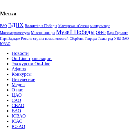
Метки
ВДНХ
Волонтёры Победы
ВАО
Мастерская «Сенеж»
минпромторг
Музей Победы
Мосприрода
ОНФ
Москомархитектура
Парк Горького
Россия страна возможностей
Парк Зарядье
Сбербанк
Таврида
Техноград
УВД ЗАО
ЮВАО
Новости
On-Line трансляции
Экскурсии On-Line
Афиша
Конкурсы
Интересное
Медиа
О нас
ЦАО
САО
СВАО
ВАО
ЮВАО
ЮАО
ЮЗАО