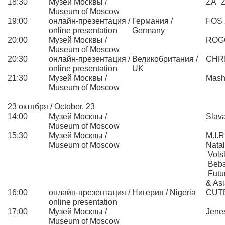
18:30
Музей Москвы /
ZA_
Museum of Moscow
19:00
онлайн-презентация /
Германия /
FOS 
online presentation
Germany
20:00
Музей Москвы /
ROG
Museum of Moscow
20:30
онлайн-презентация /
Великобритания /
CHR
online presentation
UK
21:30
Музей Москвы /
Mash
Museum of Moscow
23 октября / October, 23
14:00
Музей Москвы /
Slava
Museum of Moscow
15:30
Музей Москвы /
M.I.R
Museum of Moscow
Natal
Vols
Beba
Futur
& Asi
16:00
онлайн-презентация /
Нигерия / Nigeria
CUT
online presentation
17:00
Музей Москвы /
Jene
Museum of Moscow