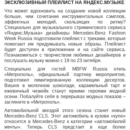
ЭКСКЛЮЗИВНЫЙ ПЛЕЙЛИСТ НА ЯНДЕКС.МУЗЫКЕ
Что может вдохновить на создание новой коллекции
больше, чем сочетание инструментальных сэмплов,
эффектных мелодий, скользящих по ритму?
Специально для музыкального стримингового сервиса
«Яндекс.Музыка» дизайнеры Mercedes-Benz Fashion
Week Russia подготовили плейлист с треками, которые
помогают им придумывать новые образы. Плейлист
будет доступен в приложении и на сайте сервиса.
Познакомиться с творчеством любимых дизайнеров и
послушать музыку можно с 19 по 23 октября.
Специально для гостей MBFW Russia отель
«Метрополь», официальный партнер мероприятия,
подготовил лимитированную коллекцию десертов.
Вишня в молочном шоколаде, карамельный тарт и
ежевичный чизкейк станут яркими героями модной
осени. Побалуйте себя в перерывах модных показов –
загляните в «Метрополь».
Автомобильной звездой этого сезона станет новый
Mercedes-Benz CLS. Этот автомобиль в кузове «купе»
относится в Mercedes-Benz к категории «автомобилей
мечты». Теперь CLS предстает в еще более