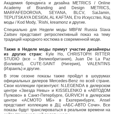
Академия брендинга и дизайна METRICS / Online
Academy of Branding and Design METRICS,
MARFAFEDOROVA, SEYANA, BLCV, SaiJamin,
TEPLITSKAYA DESIGN, AL KAFTAN, Ето Искусство, Код
моды / Kod Mody, `Rishi, kreamonz и другие.
Специально для Недели моды MBFW Russia Slava
Zaitsev представит ретроспективный показ на тему
традиций народного костюма в современной моде.
Также в Неделе моды примут участие дизайнеры
из других стран:
Kyle Ho, CHRISTOPH RITTER
STUDIO (все – Великобритания), Juan De La Paz
(Боливия), CUTE-SAINT (Нигерия), VALENTINS
(Израиль) и другие.
В этом сезоне показы также пройдут в шоурумах
официальных дилеров Mercedes-Benz по всей стране.
Свои коллекции презентуют: N.LEGENDA в дилерском
центре «Звезда Невы» и KISSELENKO в «АВТОДОМ
Пулково» в Санкт-Петербурге, GURVICH в дилерском
центре «АСМОТО МБ» в Екатеринбурге, Ansel
представит коллекцию в ДЦ «АБС-АВТО Сочи». Все
показы будут транслироваться в реальном времени на