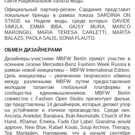
сайте Национальной палаты моды.
Официальный партнер-регион Сардиния представит
локальные бренды в рамках показа SARDINIA ON
STAGE на Неделе моды, среди которых: DAVIDE
SIMULA, EMMA IBBA, GIUSY MURA, MARCO
MARONGIU, MARIA TERESA CARLETTI, MARITA
BALAZS, PAOLA SALIS, SONIA FLAUTO.
ОБМЕН ДИЗАЙНЕРАМИ
Дизайнеры-участники MBFW Berlin примут участие в
осеннем сезоне Mercedes-Benz Fashion Week Russia в
рамках новой инициативы – MBFW International Edition.
Цель инициативы – увеличение творческого обмена
между различными MBFW путем предоставления
молодым талантам глобальной платформы и
сообщества единомышленников. MBFW Berlin
совместно с Fashion Open Studio презентуют фильм,
где представлены 14 дизайнеров, которые делают упор
на устойчивое и этичное производство. Среди них:
Anciela, Anekdot, Barabara, Buki Akomolafe, Church of the
Hand, #Damur, Emeka, Fade Out Label, Grandma would
approve, New Blue, Rafael Kouto, Soup Archive, Therapy,
Top Mantaden. Напомним, что в начале сентября