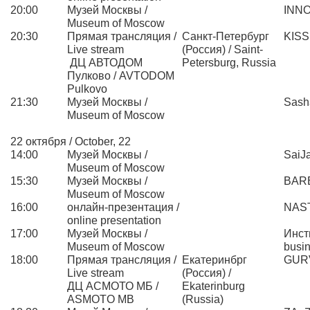
20:00
Музей Москвы /
INN
Museum of Moscow
20:30
Прямая трансляция /
Санкт-Петербург
KIS
Live stream
(Россия) / Saint-
ДЦ АВТОДОМ
Petersburg, Russia
Пулково / AVTODOM
Pulkovo
21:30
Музей Москвы /
Sash
Museum of Moscow
22 октября / October, 22
14:00
Музей Москвы /
SaiJ
Museum of Moscow
15:30
Музей Москвы /
BAR
Museum of Moscow
16:00
онлайн-презентация /
NAS
online presentation
17:00
Музей Москвы /
Инсти
Museum of Moscow
busi
18:00
Прямая трансляция /
Екатеринбрг
GUR
Live stream
(Россия) /
ДЦ АСМОТО МБ /
Ekaterinburg
АSMOTO MB
(Russia)