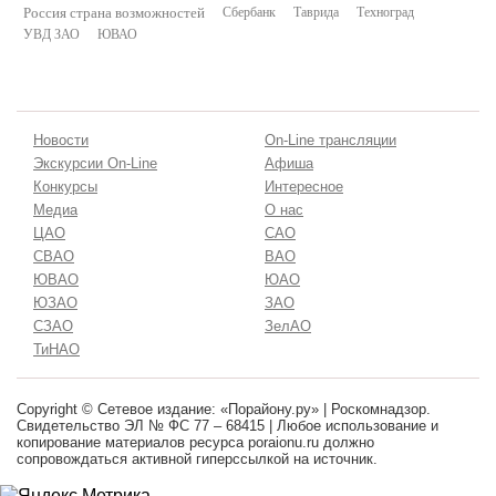
Россия страна возможностей
Сбербанк
Таврида
Техноград
УВД ЗАО
ЮВАО
Новости
On-Line трансляции
Экскурсии On-Line
Афиша
Конкурсы
Интересное
Медиа
О нас
ЦАО
САО
СВАО
ВАО
ЮВАО
ЮАО
ЮЗАО
ЗАО
СЗАО
ЗелАО
ТиНАО
Copyright © Сетевое издание: «Порайону.ру» | Роскомнадзор.
Свидетельство ЭЛ № ФС 77 – 68415 | Любое использование и
копирование материалов ресурса poraionu.ru должно
сопровождаться активной гиперссылкой на источник.