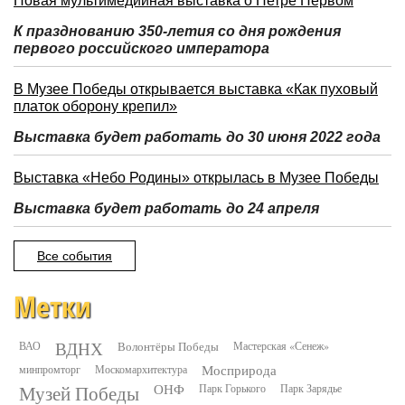
Новая мультимедийная выставка о Петре Первом
К празднованию 350-летия со дня рождения
первого российского императора
В Музее Победы открывается выставка «Как пуховый
платок оборону крепил»
Выставка будет работать до 30 июня 2022 года
Выставка «Небо Родины» открылась в Музее Победы
Выставка будет работать до 24 апреля
Все события
Метки
ВДНХ
ВАО
Волонтёры Победы
Мастерская «Сенеж»
минпромторг
Москомархитектура
Мосприрода
Музей Победы
ОНФ
Парк Горького
Парк Зарядье