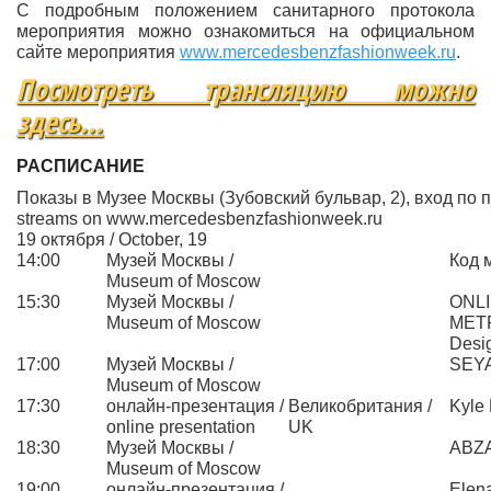
С подробным положением санитарного протокола
мероприятия можно ознакомиться на официальном
сайте мероприятия
www.mercedesbenzfashionweek.ru
.
Посмотреть трансляцию можно
здесь...
РАСПИСАНИЕ
Показы в Музее Москвы (Зубовский бульвар, 2), вход по при
streams on www.mercedesbenzfashionweek.ru
19 октября / October, 19
14:00
Музей Москвы /
Код 
Museum of Moscow
15:30
Музей Москвы /
ONLI
Museum of Moscow
METR
Desi
17:00
Музей Москвы /
SEY
Museum of Moscow
17:30
онлайн-презентация /
Великобритания /
Kyle
online presentation
UK
18:30
Музей Москвы /
ABZ
Museum of Moscow
19:00
онлайн-презентация /
Elen