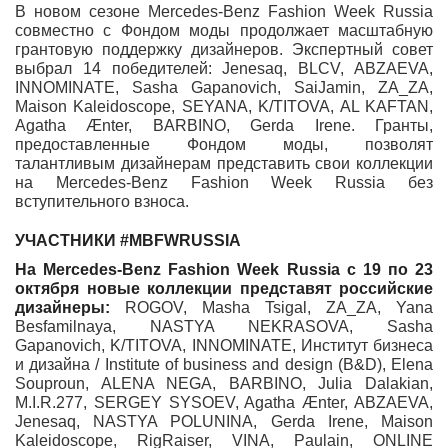
В новом сезоне Mercedes-Benz Fashion Week Russia
совместно с Фондом моды продолжает масштабную
грантовую поддержку дизайнеров. Экспертный совет
выбрал 14 победителей: Jenesaq, BLCV, ABZAEVA,
INNOMINATE, Sasha Gapanovich, SaiJamin, ZA_ZA,
Maison Kaleidoscope, SEYANA, K/TITOVA, AL KAFTAN,
Agatha Ænter, BARBINO, Gerda Irene. Гранты,
предоставленные Фондом моды, позволят
талантливым дизайнерам представить свои коллекции
на Mercedes-Benz Fashion Week Russia без
вступительного взноса.
УЧАСТНИКИ #MBFWRUSSIA
На Mercedes-Benz Fashion Week Russia с 19 по 23
октября новые коллекции представят российские
дизайнеры:
ROGOV, Masha Tsigal, ZA_ZA, Yana
Besfamilnaya, NASTYA NEKRASOVA, Sasha
Gapanovich, K/TITOVA, INNOMINATE, Институт бизнеса
и дизайна / Institute of business and design (B&D), Elena
Souproun, ALENA NEGA, BARBINO, Julia Dalakian,
M.I.R.277, SERGEY SYSOEV, Agatha Ænter, ABZAEVA,
Jenesaq, NASTYA POLUNINA, Gerda Irene, Maison
Kaleidoscope, RigRaiser, VINA, Paulain, ONLINE