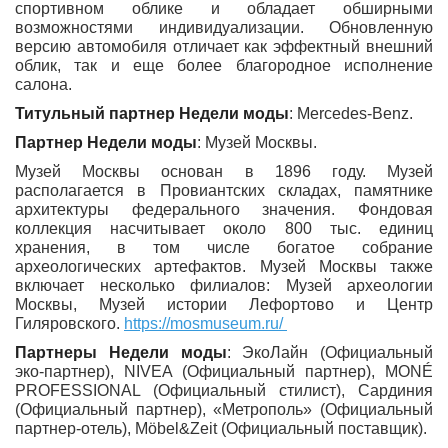
спортивном облике и обладает обширными
возможностями индивидуализации. Обновленную
версию автомобиля отличает как эффектный внешний
облик, так и еще более благородное исполнение
салона.
Титульный партнер Недели моды
: Mercedes-Benz.
Партнер Недели моды
: Музей Москвы.
Музей Москвы основан в 1896 году. Музей
располагается в Провиантских складах, памятнике
архитектуры федерального значения. Фондовая
коллекция насчитывает около 800 тыс. единиц
хранения, в том числе богатое собрание
археологических артефактов. Музей Москвы также
включает несколько филиалов: Музей археологии
Москвы, Музей истории Лефортово и Центр
Гиляровского.
https://mosmuseum.ru/
Партнеры Недели моды
: ЭкоЛайн (Официальный
эко-партнер), NIVEA (Официальный партнер), MONÉ
PROFESSIONAL (Официальный стилист), Сардиния
(Официальный партнер), «Метрополь» (Официальный
партнер-отель), Möbel&Zeit (Официальный поставщик).