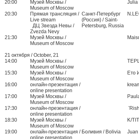
20:00
Музей Москвы /
Julia
Museum of Moscow
20:30
Прямая трансляция /
Санкт-Петербург
N.L
Live stream
(Россия) / Saint-
ДЦ Звезда Невы /
Petersburg, Russia
Zvezda Nevy
21:30
Музей Москвы /
Mais
Museum of Moscow
21 октября / October, 21
14:00
Музей Москвы /
TEP
Museum of Moscow
15:30
Музей Москвы /
Ето И
Museum of Moscow
16:00
онлайн-презентация /
krea
online presentation
17:00
Музей Москвы /
Paul
Museum of Moscow
17:30
онлайн-презентация /
'Rish
online presentation
18:30
Музей Москвы /
K/TI
Museum of Moscow
19:00
онлайн-презентация /
Боливия / Bolivia
Juan
online presentation