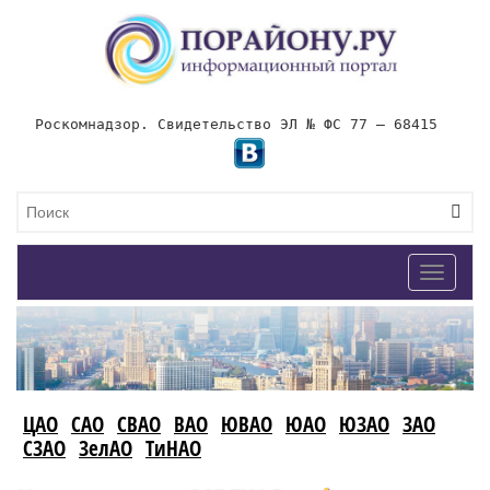
Роскомнадзор. Свидетельство ЭЛ № ФС 77 – 68415
Toggle
navigat
ЦАО
САО
СВАО
ВАО
ЮВАО
ЮАО
ЮЗАО
ЗАО
СЗАО
ЗелАО
ТиНАО