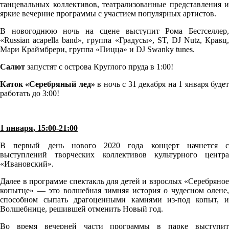
танцевальных коллективов, театрализованные представления и
яркие вечерние программы с участием популярных артистов.
В новогоднюю ночь на сцене выступит Рома Бестселлер,
«Russian acapella band», группа «Градусы», ST, DJ Nutz, Кравц,
Мари Краймбрери, группа «Пицца» и DJ Swanky tunes.
Салют
запустят с острова Круглого пруда в 1:00!
Каток «Серебряный лед»
в ночь с 31 декабря на 1 января буде
работать до 3:00!
1 января, 15:00-21:00
В первый день нового 2020 года концерт начнется с
выступлений творческих коллективов культурного центра
«Ивановский».
Далее в программе спектакль для детей и взрослых «Серебряное
копытце» — это волшебная зимняя история о чудесном олене,
способном сыпать драгоценными камнями из-под копыт, и
Волшебнице, решившей отменить Новый год.
Во время вечерней части программы в парке выступит