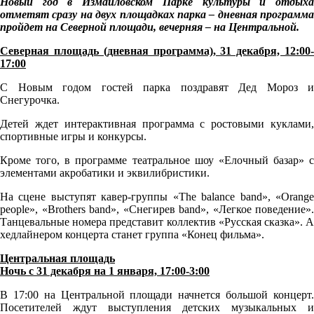
Новый год в Измайловском Парке культуры и отдыха
отметят сразу на двух площадках парка – дневная программа
пройдет на Северной площади, вечерняя – на Центральной.
Северная площадь (дневная программа), 31 декабря, 12:00-
17:00
С Новым годом гостей парка поздравят Дед Мороз и
Снегурочка.
Детей ждет интерактивная программа с ростовыми куклами,
спортивные игры и конкурсы.
Кроме того, в программе театральное шоу «Елочный базар» с
элементами акробатики и эквилибристики.
На сцене выступят кавер-группы «The balance band», «Orange
people», «Brothers band», «Снегирев
band», «
Легкое поведение».
Танцевальные номера представит коллектив «Русская сказка». А
хедлайнером концерта станет группа «Конец фильма».
Центральная площадь
Ночь с 31 декабря на 1 января, 17:00-3:00
В 17:00 на Центральной площади начнется большой концерт.
Посетителей ждут выступления детских музыкальных и