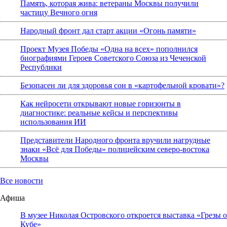
Память, которая жива: ветераны Москвы получили
частицу Вечного огня
Народный фронт дал старт акции «Огонь памяти»
Проект Музея Победы «Одна на всех» пополнился
биографиями Героев Советского Союза из Чеченской
Республики
Безопасен ли для здоровья сон в «картофельной кровати»?
Как нейросети открывают новые горизонты в
диагностике: реальные кейсы и перспективы
использования ИИ
Представители Народного фронта вручили нагрудные
знаки «Всё для Победы» полицейским северо-востока
Москвы
Все новости
Афиша
В музее Николая Островского откроется выставка «Грезы о
Кубе»