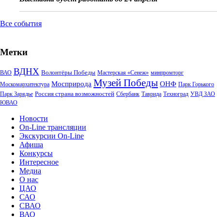
Все события
Метки
ВДНХ
Волонтёры Победы
ВАО
Мастерская «Сенеж»
минпромторг
Музей Победы
Мосприрода
ОНФ
Москомархитектура
Парк Горького
Россия страна возможностей
Парк Зарядье
Сбербанк
Таврида
Техноград
УВД ЗАО
ЮВАО
Новости
On-Line трансляции
Экскурсии On-Line
Афиша
Конкурсы
Интересное
Медиа
О нас
ЦАО
САО
СВАО
ВАО