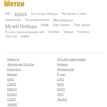
Метки
ВДНХ
ВАО
Волонтёры Победы
Мастерская «Сенеж»
минпромторг
Москомархитектура
Мосприрода
Музей Победы
ОНФ
Парк Горького
Парк Зарядье
Россия страна возможностей
Сбербанк
Таврида
Техноград
УВД ЗАО
ЮВАО
Новости
On-Line трансляции
Экскурсии On-Line
Афиша
Конкурсы
Интересное
Медиа
О нас
ЦАО
САО
СВАО
ВАО
ЮВАО
ЮАО
ЮЗАО
ЗАО
СЗАО
ЗелАО
ТиНАО