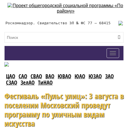
Роскомнадзор. Свидетельство ЭЛ № ФС 77 – 68415
Toggle
navigat
ЦАО
САО
СВАО
ВАО
ЮВАО
ЮАО
ЮЗАО
ЗАО
СЗАО
ЗелАО
ТиНАО
Фестиваль «Пульс улиц»: 3 августа в
поселении Московский проведут
программу по уличным видам
искусства