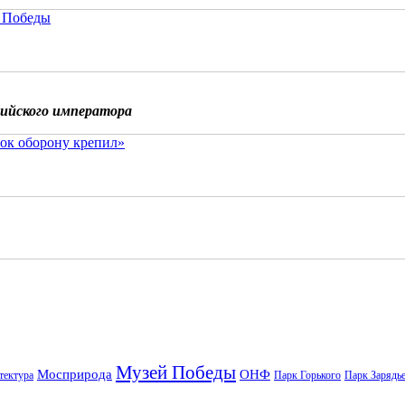
 Победы
сийского императора
ок оборону крепил»
Музей Победы
Мосприрода
ОНФ
тектура
Парк Горького
Парк Зарядь