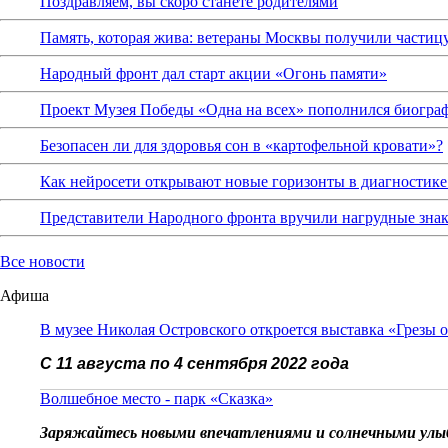
Поздравляем, вы скоро станете родителями
Память, которая жива: ветераны Москвы получили частиц
Народный фронт дал старт акции «Огонь памяти»
Проект Музея Победы «Одна на всех» пополнился биограф
Безопасен ли для здоровья сон в «картофельной кровати»?
Как нейросети открывают новые горизонты в диагностике
Представители Народного фронта вручили нагрудные зна
Все новости
Афиша
В музее Николая Островского откроется выставка «Грезы 
С 11 августа по 4 сентября 2022 года
Волшебное место - парк «Сказка»
Заряжайтесь новыми впечатлениями и солнечными улы