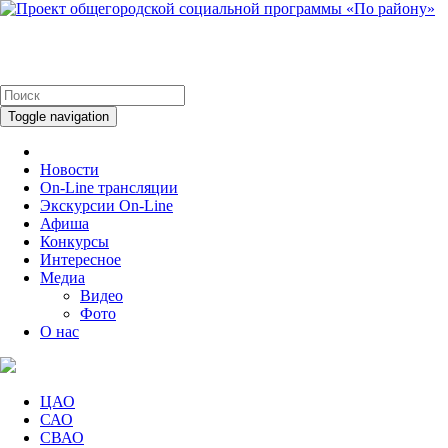
Toggle navigation
Новости
On-Line трансляции
Экскурсии On-Line
Афиша
Конкурсы
Интересное
Медиа
Видео
Фото
О нас
ЦАО
САО
СВАО