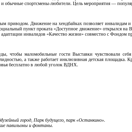
 так и обычные спортсмены-любители. Цель мероприятия — попул
ным приводом. Движение на хендбайках позволяет инвалидам и
 социальный пункт проката «Доступное движение» открылся на В
 адаптации инвалидов «Качество жизни» совместно с Фондом пр
ды, чтобы маломобильные гости Выставки чувствовали себя
идностью, а также работает инклюзивная детская площадка. Кр
овья бесплатно в любой уголок ВДНХ.
узейный город, Парк будущего, парк «Останкино».
ские павильоны и фонтаны.