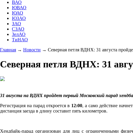
ВАО
ЮВАО
ЮАО
ЮЗАО
ЗАО
СЗАО
ЗелАО
ТиНАО
Главная
→
Новости
→
Северная петля ВДНХ: 31 августа пройд
Северная петля ВДНХ: 31 авгу
31 августа на ВДНХ пройдет первый Московский парад хендб
Регистрация на парад откроется в
12:00
, а само действие начне
дистанция заезда в длину составит пять километров.
Хендбайк-парад организован для лиц с ограниченными физич