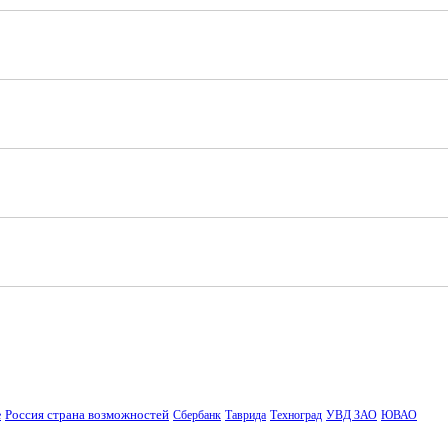
Россия страна возможностей
е
Сбербанк
Таврида
Техноград
УВД ЗАО
ЮВАО