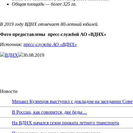
Общая площадь — более 325 га.
В 2019 году ВДНХ отмечает 80-летний юбилей
.
Фото предоставлены пресс-службой АО «ВДНХ»
Источник:
пресс-служба АО «ВДНХ»
ВДНХ
30.08.2019
Новости
Михаил Кузнецов выступил с докладом на заседании Сове
В России, как говорится, две беды…
На ВДНХ начался сезон проката летнего транспорта