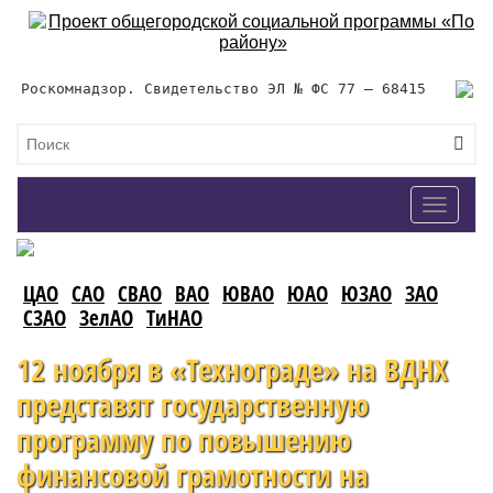
Роскомнадзор. Свидетельство ЭЛ № ФС 77 – 68415
Toggle
navigat
ЦАО
САО
СВАО
ВАО
ЮВАО
ЮАО
ЮЗАО
ЗАО
СЗАО
ЗелАО
ТиНАО
12 ноября в «Технограде» на ВДНХ
представят государственную
программу по повышению
финансовой грамотности на