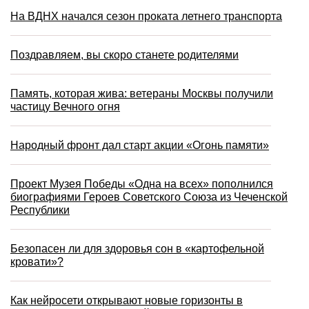
На ВДНХ начался сезон проката летнего транспорта
Поздравляем, вы скоро станете родителями
Память, которая жива: ветераны Москвы получили
частицу Вечного огня
Народный фронт дал старт акции «Огонь памяти»
Проект Музея Победы «Одна на всех» пополнился
биографиями Героев Советского Союза из Чеченской
Республики
Безопасен ли для здоровья сон в «картофельной
кровати»?
Как нейросети открывают новые горизонты в