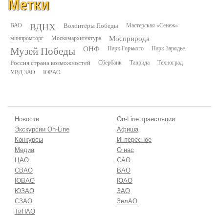
Метки
ВДНХ
ВАО
Волонтёры Победы
Мастерская «Сенеж»
минпромторг
Москомархитектура
Мосприрода
Музей Победы
ОНФ
Парк Горького
Парк Зарядье
Россия страна возможностей
Сбербанк
Таврида
Техноград
УВД ЗАО
ЮВАО
Новости
On-Line трансляции
Экскурсии On-Line
Афиша
Конкурсы
Интересное
Медиа
О нас
ЦАО
САО
СВАО
ВАО
ЮВАО
ЮАО
ЮЗАО
ЗАО
СЗАО
ЗелАО
ТиНАО