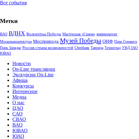
Все события
Метки
ВДНХ
Волонтёры Победы
ВАО
Мастерская «Сенеж»
минпромторг
Музей Победы
Мосприрода
ОНФ
Москомархитектура
Парк Горького
Россия страна возможностей
Парк Зарядье
Сбербанк
Таврида
Техноград
УВД ЗАО
ЮВАО
Новости
On-Line трансляции
Экскурсии On-Line
Афиша
Конкурсы
Интересное
Медиа
О нас
ЦАО
САО
СВАО
ВАО
ЮВАО
ЮАО