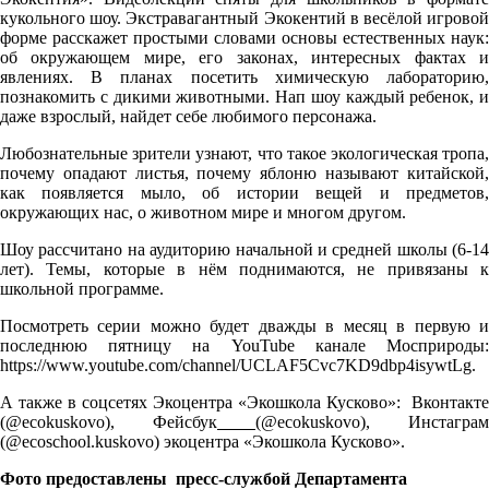
кукольного шоу. Экстравагантный Экокентий в весёлой игровой
форме расскажет простыми словами основы естественных наук:
об окружающем мире, его законах, интересных фактах и
явлениях. В планах посетить химическую лабораторию,
познакомить с дикими животными. Нап шоу каждый ребенок, и
даже взрослый, найдет себе любимого персонажа.
Любознательные зрители узнают, что такое экологическая тропа,
почему опадают листья, почему яблоню называют китайской,
как появляется мыло, об истории вещей и предметов,
окружающих нас, о животном мире и многом другом.
Шоу рассчитано на аудиторию начальной и средней школы (6-14
лет). Темы, которые в нём поднимаются, не привязаны к
школьной программе.
Посмотреть серии можно будет дважды в месяц в первую и
последнюю пятницу на YouTube канале Мосприроды:
https://www.youtube.com/channel/UCLAF5Cvc7KD9dbp4isywtLg.
А также в соцсетях Экоцентра «Экошкола Кусково»: Вконтакте
(@ecokuskovo), Фейсбук
(@ecokuskovo), Инстаграм
(@ecoschool.kuskovo) экоцентра «Экошкола Кусково».
Фото предоставлены
пресс-службой
Департамента