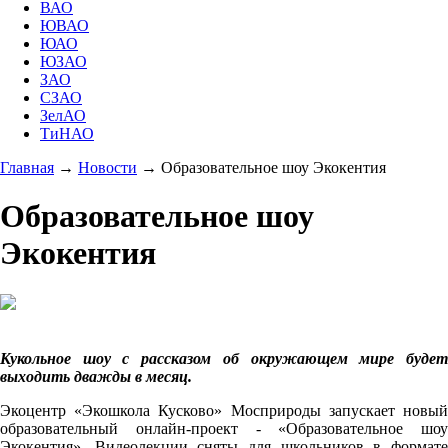
ВАО
ЮВАО
ЮАО
ЮЗАО
ЗАО
СЗАО
ЗелАО
ТиНАО
Главная
→
Новости
→
Образовательное шоу Экокентия
Образовательное шоу
Экокентия
Кукольное шоу с рассказом об окружающем мире будет
выходить дважды в месяц.
Экоцентр «Экошкола Кусково» Мосприроды запускает новый
образовательный онлайн-проект - «Образовательное шоу
Экокентия». Видеолекции сняты для школьников в формате