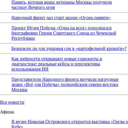
Память, которая жива: ветераны Москвы получили
частицу Вечного огня
Народный фронт дал старт акции «Огонь памяти»
Проект Музея Победы «Одна на всех» пополнился
биографиями Героев Советского Союза из Чеченской
Республики
Безопасен ли для здоровья сон в «картофельной кровати»?
Как нейросети открывают новые горизонты в
диагностике: реальные кейсы и перспективы
использования ИИ
Представители Народного фронта вручили нагрудные
знаки «Всё для Победы» полицейским северо-востока
Москвы
Все новости
Афиша
В музее Николая Островского откроется выставка «Грезы о
Кубе»