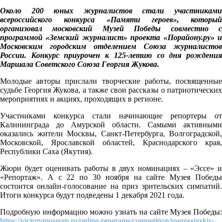
Около 200 юных журналистов стали участниками
всероссийского конкурса «Памяти героев», который
организовал московский Музей Победы совместно с
программой «Земский журналист» проекта «Порайону.ру» и
Московским городским отделением Союза журналистов
России. Конкурс приурочен к 125-летию со дня рождения
Маршала Советского Союза Георгия Жукова.
Молодые авторы прислали творческие работы, посвященные
судьбе Георгия Жукова, а также свои рассказы о патриотических
мероприятиях и акциях, проходящих в регионе.
Участниками конкурса стали начинающие репортеры от
Калининграда до Амурской области. Самыми активными
оказались жители Москвы, Санкт-Петербурга, Волгоградской,
Московской, Ярославской областей, Краснодарского края,
Республики Саха (Якутия).
Жюри будет оценивать работы в двух номинациях – «Эссе» и
«Репортаж». А с 22 по 30 ноября на сайте Музея Победы
состоится онлайн-голосование на приз зрительских симпатий.
Итоги конкурса будут подведены 1 декабря 2021 года.
Подробную информацию можно узнать на сайте Музея Победы:
https://victorymuseum.ru/online-programs/competition/vserossiyskiy-