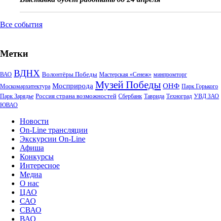
Все события
Метки
ВДНХ
Волонтёры Победы
ВАО
Мастерская «Сенеж»
минпромторг
Музей Победы
Мосприрода
ОНФ
Москомархитектура
Парк Горького
Россия страна возможностей
Парк Зарядье
Сбербанк
Таврида
Техноград
УВД ЗАО
ЮВАО
Новости
On-Line трансляции
Экскурсии On-Line
Афиша
Конкурсы
Интересное
Медиа
О нас
ЦАО
САО
СВАО
ВАО