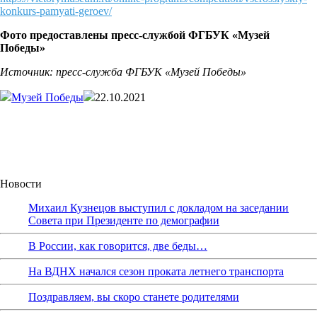
konkurs-pamyati-geroev/
Фото предоставлены пресс
-службой
ФГБУК «Музей
Победы»
Источник: пресс-служба
ФГБУК «Музей Победы»
Музей Победы
22.10.2021
Новости
Михаил Кузнецов выступил с докладом на заседании
Совета при Президенте по демографии
В России, как говорится, две беды…
На ВДНХ начался сезон проката летнего транспорта
Поздравляем, вы скоро станете родителями