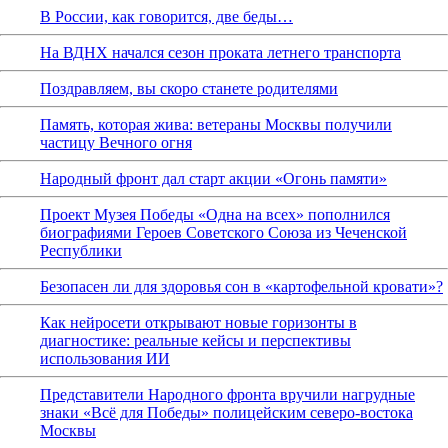
В России, как говорится, две беды…
На ВДНХ начался сезон проката летнего транспорта
Поздравляем, вы скоро станете родителями
Память, которая жива: ветераны Москвы получили
частицу Вечного огня
Народный фронт дал старт акции «Огонь памяти»
Проект Музея Победы «Одна на всех» пополнился
биографиями Героев Советского Союза из Чеченской
Республики
Безопасен ли для здоровья сон в «картофельной кровати»?
Как нейросети открывают новые горизонты в
диагностике: реальные кейсы и перспективы
использования ИИ
Представители Народного фронта вручили нагрудные
знаки «Всё для Победы» полицейским северо-востока
Москвы