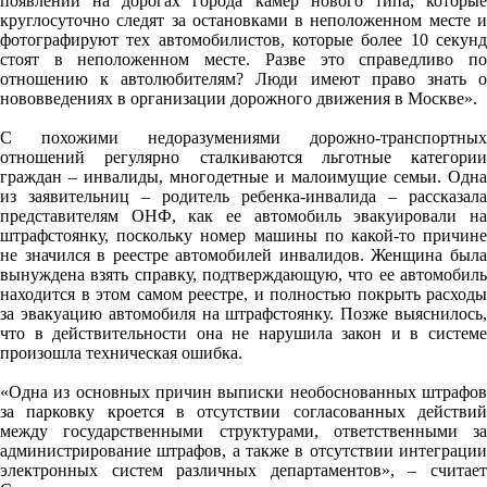
появлении на дорогах города камер нового типа, которые
круглосуточно следят за остановками в неположенном месте и
фотографируют тех автомобилистов, которые более 10 секунд
стоят в неположенном месте. Разве это справедливо по
отношению к автолюбителям? Люди имеют право знать о
нововведениях в организации дорожного движения в Москве».
С похожими недоразумениями дорожно-транспортных
отношений регулярно сталкиваются льготные категории
граждан – инвалиды, многодетные и малоимущие семьи. Одна
из заявительниц – родитель ребенка-инвалида – рассказала
представителям ОНФ, как ее автомобиль эвакуировали на
штрафстоянку, поскольку номер машины по какой-то причине
не значился в реестре автомобилей инвалидов. Женщина была
вынуждена взять справку, подтверждающую, что ее автомобиль
находится в этом самом реестре, и полностью покрыть расходы
за эвакуацию автомобиля на штрафстоянку. Позже выяснилось,
что в действительности она не нарушила закон и в системе
произошла техническая ошибка.
«Одна из основных причин выписки необоснованных штрафов
за парковку кроется в отсутствии согласованных действий
между государственными структурами, ответственными за
администрирование штрафов, а также в отсутствии интеграции
электронных систем различных департаментов», – считает