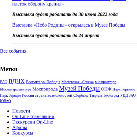
платок оборону крепил»
Выставка будет работать до 30 июня 2022 года
Выставка «Небо Родины» открылась в Музее Победы
Выставка будет работать до 24 апреля
Все события
Метки
ВДНХ
Волонтёры Победы
ВАО
Мастерская «Сенеж»
минпромторг
Музей Победы
Мосприрода
ОНФ
Москомархитектура
Парк Горького
Россия страна возможностей
Парк Зарядье
Сбербанк
Таврида
Техноград
УВД ЗАО
ЮВАО
Новости
On-Line трансляции
Экскурсии On-Line
Афиша
Конкурсы