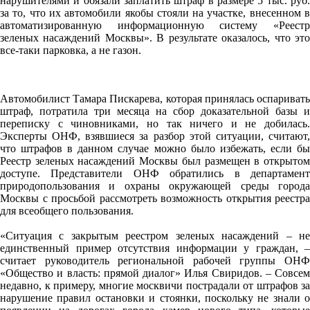
нарушителями и обязали заплатить штраф в размере 5 тыс. руб.
за то, что их автомобили якобы стояли на участке, внесенном в
автоматизированную информационную систему «Реестр
зеленых насаждений Москвы». В результате оказалось, что это
все-таки парковка, а не газон.
Автомобилист Тамара Пискарева, которая принялась оспаривать
штраф, потратила три месяца на сбор доказательной базы и
переписку с чиновниками, но так ничего и не добилась.
Эксперты ОНФ, взявшиеся за разбор этой ситуации, считают,
что штрафов в данном случае можно было избежать, если бы
Реестр зеленых насаждений Москвы был размещен в открытом
доступе. Представители ОНФ обратились в департамент
природопользования и охраны окружающей среды города
Москвы с просьбой рассмотреть возможность открытия реестра
для всеобщего пользования.
«Ситуация с закрытым реестром зеленых насаждений – не
единственный пример отсутствия информации у граждан, –
считает руководитель региональной рабочей группы ОНФ
«Общество и власть: прямой диалог» Илья Свиридов. – Совсем
недавно, к примеру, многие москвичи пострадали от штрафов за
нарушение правил остановки и стоянки, поскольку не знали о