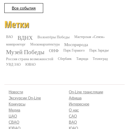
Все события
Метки
ВДНХ
ВАО
Волонтёры Победы
Мастерская «Сенеж»
минпромторг
Москомархитектура
Мосприрода
Музей Победы
ОНФ
Парк Горького
Парк Зарядье
Россия страна возможностей
Сбербанк
Таврида
Техноград
УВД ЗАО
ЮВАО
Новости
On-Line трансляции
Экскурсии On-Line
Афиша
Конкурсы
Интересное
Медиа
О нас
ЦАО
САО
СВАО
ВАО
ЮВАО
ЮАО