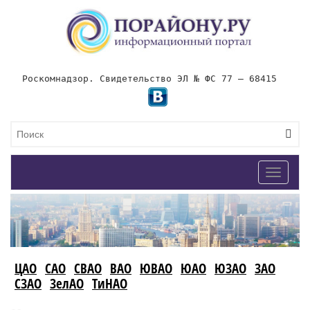
Роскомнадзор. Свидетельство ЭЛ № ФС 77 – 68415
Toggle
navigat
ЦАО
САО
СВАО
ВАО
ЮВАО
ЮАО
ЮЗАО
ЗАО
СЗАО
ЗелАО
ТиНАО