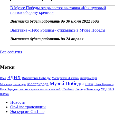
В Музее Победы открывается выставка «Как пуховый
платок оборону крепил»
Выставка будет работать до 30 июня 2022 года
Выставка «Небо Родины» открылась в Музее Победы
Выставка будет работать до 24 апреля
Все события
Метки
ВДНХ
Волонтёры Победы
ВАО
Мастерская «Сенеж»
минпромторг
Музей Победы
Мосприрода
ОНФ
Москомархитектура
Парк Горького
Россия страна возможностей
Парк Зарядье
Сбербанк
Таврида
Техноград
УВД ЗАО
ЮВАО
Новости
On-Line трансляции
Экскурсии On-Line