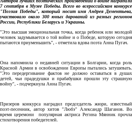
Авторов лучших поэтических произведений о войне наградили
7 сентября в Музее Победы. Всего во всероссийском конкурсе
"Поэзия Победы", который носит имя Андрея Дементьева,
участвовало около 300 юных дарований из разных регионов
России, Республики Беларусь и Украины.
"Это высшая эмоциональная точка, когда ребенок или молодой
человек задумывается о той войне и о Победе, которую сегодня
пытаются приуменьшить", - отметила вдова поэта Анна Пугач.
Она напомнила о недавней ситуации в Болгарии, когда роль
Красной Армии в освобождении Европы пытались затушевать.
"Это передергивание фактов не должно оставаться в душах
детей, чьи прадедушки и прабабушки прошли эту страшную
войну", - подчеркнула Анна Пугач.
Призеров конкурса наградил председатель жюри, известный
поэт-песенник, автор хитов "Любэ" Александр Шаганов. Во
время церемони популярная актриса Регина Мянник прочла
стихотворения победителей.