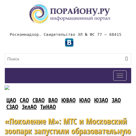
Роскомнадзор. Свидетельство ЭЛ № ФС 77 – 68415
Toggle
navigat
ЦАО
САО
СВАО
ВАО
ЮВАО
ЮАО
ЮЗАО
ЗАО
СЗАО
ЗелАО
ТиНАО
«Поколение М»: МТС и Московский
зоопарк запустили образовательную