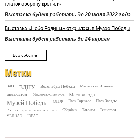
платок оборону крепил»
Выставка будет работать до 30 июня 2022 года
Выставка «Небо Родины» открылась в Музее Победы
Выставка будет работать до 24 апреля
Все события
Метки
ВДНХ
ВАО
Волонтёры Победы
Мастерская «Сенеж»
минпромторг
Москомархитектура
Мосприрода
Музей Победы
ОНФ
Парк Горького
Парк Зарядье
Россия страна возможностей
Сбербанк
Таврида
Техноград
УВД ЗАО
ЮВАО