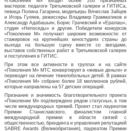
«Поколения М» входит более 200 признанных
мастеров: педагоги Третьяковской галереи и ГИТИСа,
певица Полина Гагарина, модельеры Вячеслав Зайцев
и Игорь Гуляев, режиссеры Владимир Грамматиков и
Александр Адабашьян, Борис Грачевский и «Ералаш»,
студия «Непоседы» и другие. Победители конкурсов
«Поколение М» получают широкие возможности: от
стажировок на крупнейших киностудиях страны до
выхода на большую сцену вместе со звездами,
выставок собственных работ в Третьяковской галерее
и поступления в ГИТИС.
При этом все активности в группах и на сайте
«Поколения М» МТС конвертирует в «живые деньги» и
переводит на лечение тяжелобольных детей. В рамках
«Поколения М» собрано более 18 миллионов рублей,
которые направлены на 57 детских операций.
Признание и значимость благотворительного проекта
«Поколение М» подтверждено рядом статусных, в том
числе международных премий. Проект стал лауреатом
Премии Станиславского, финалистом главной
международной премии в области связей с
общественностью, брендинга и управления репутацией
SABRE Awards (Великобритания), лауреатом Премии