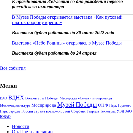
К празднованию 350-летия со дня рождения первого
российского императора
В Музее Победы открывается выставка «Как пуховый
платок оборону крепил»
Выставка будет работать до 30 июня 2022 года
Выставка «Небо Родины» открылась в Музее Победы
Выставка будет работать до 24 апреля
Все события
Метки
ВДНХ
Волонтёры Победы
ВАО
Мастерская «Сенеж»
минпромторг
Музей Победы
Мосприрода
ОНФ
Москомархитектура
Парк Горького
Россия страна возможностей
Парк Зарядье
Сбербанк
Таврида
Техноград
УВД ЗАО
ЮВАО
Новости
On-Line трансляции