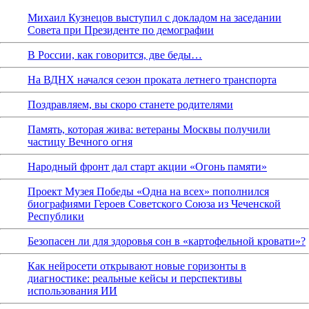
Михаил Кузнецов выступил с докладом на заседании
Совета при Президенте по демографии
В России, как говорится, две беды…
На ВДНХ начался сезон проката летнего транспорта
Поздравляем, вы скоро станете родителями
Память, которая жива: ветераны Москвы получили
частицу Вечного огня
Народный фронт дал старт акции «Огонь памяти»
Проект Музея Победы «Одна на всех» пополнился
биографиями Героев Советского Союза из Чеченской
Республики
Безопасен ли для здоровья сон в «картофельной кровати»?
Как нейросети открывают новые горизонты в
диагностике: реальные кейсы и перспективы
использования ИИ