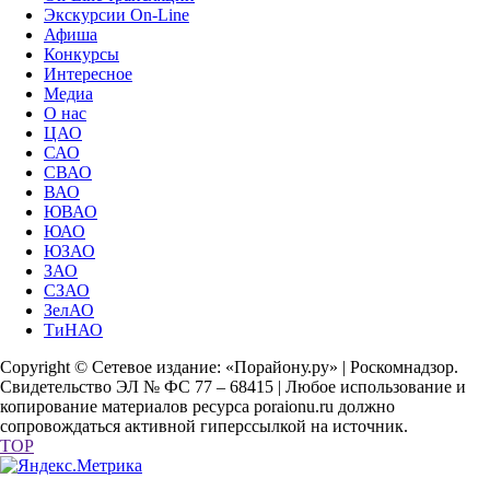
Экскурсии On-Line
Афиша
Конкурсы
Интересное
Медиа
О нас
ЦАО
САО
СВАО
ВАО
ЮВАО
ЮАО
ЮЗАО
ЗАО
СЗАО
ЗелАО
ТиНАО
Copyright © Сетевое издание: «Порайону.ру» | Роскомнадзор.
Свидетельство ЭЛ № ФС 77 – 68415 | Любое использование и
копирование материалов ресурса poraionu.ru должно
сопровождаться активной гиперссылкой на источник.
TOP