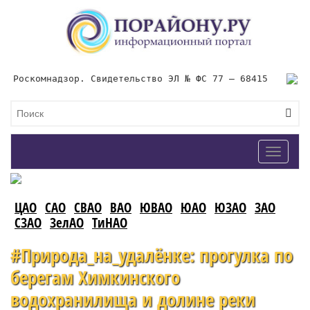
Роскомнадзор. Свидетельство ЭЛ № ФС 77 – 68415
Toggle
navigat
ЦАО
САО
СВАО
ВАО
ЮВАО
ЮАО
ЮЗАО
ЗАО
СЗАО
ЗелАО
ТиНАО
#Природа_на_удалёнке: прогулка по
берегам Химкинского
водохранилища и долине реки