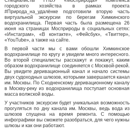
Специалисты ГПБУ «Мосприрода» Комплекса
городского хозяйства в рамках проекта
#Природа_на_удалёнке подготовили вторую часть
виртуальной экскурсии по берегам Химкинского
водохранилища. Первая часть была размещена 26
июня на страницах Мосприроды в социальных сетях:
«Инстаграм», «В контакте», «Фейсбук», «Твиттер»,
«YouTube», а также на сайте.
В первой части мы с вами обошли Химкинское
водохранилище по кругу и увидели много интересного.
Во второй специалисты расскажут и покажут, каким
образом водохранилище соединяется с Москвой-рекой.
Вы увидите деривационный канал и начало системы
двух судоходных шлюзов, которыми завершается канал
им. Москвы. По Сходненскому деривационному каналу
в Москву-реку из водохранилища поступает основная
масса волжской воды.
У участников экскурсии будет уникальная возможность
прогуляться по дну канала им. Москвы, ведь вода из
шлюзов спущена на время ремонта. С помощью
инфографики вы сможете разобраться, для чего нужны
шлюзы и как они работают.