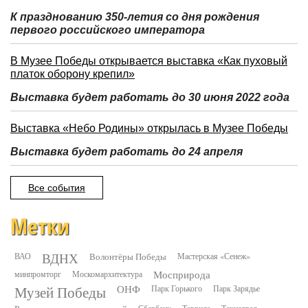
К празднованию 350-летия со дня рождения
первого российского императора
В Музее Победы открывается выставка «Как пуховый
платок оборону крепил»
Выставка будет работать до 30 июня 2022 года
Выставка «Небо Родины» открылась в Музее Победы
Выставка будет работать до 24 апреля
Все события
Метки
ВДНХ
ВАО
Волонтёры Победы
Мастерская «Сенеж»
минпромторг
Москомархитектура
Мосприрода
Музей Победы
ОНФ
Парк Горького
Парк Зарядье