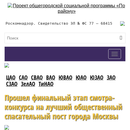
Роскомнадзор. Свидетельство ЭЛ № ФС 77 – 68415
Toggle
navigat
ЦАО
САО
СВАО
ВАО
ЮВАО
ЮАО
ЮЗАО
ЗАО
СЗАО
ЗелАО
ТиНАО
Прошел финальный этап смотра-
конкурса на лучший общественный
спасательный пост города Москвы