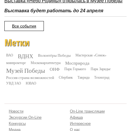
Выставка «Небо Родины» открылась в Музее Победы
Выставка будет работать до 24 апреля
Все события
Метки
ВДНХ
ВАО
Волонтёры Победы
Мастерская «Сенеж»
минпромторг
Москомархитектура
Мосприрода
Музей Победы
ОНФ
Парк Горького
Парк Зарядье
Россия страна возможностей
Сбербанк
Таврида
Техноград
УВД ЗАО
ЮВАО
Новости
On-Line трансляции
Экскурсии On-Line
Афиша
Конкурсы
Интересное
Медиа
О нас