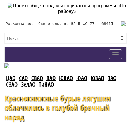
Роскомнадзор. Свидетельство ЭЛ № ФС 77 – 68415
Toggle
navigat
ЦАО
САО
СВАО
ВАО
ЮВАО
ЮАО
ЮЗАО
ЗАО
СЗАО
ЗелАО
ТиНАО
Краснокнижные бурые лягушки
облачились в голубой брачный
наряд