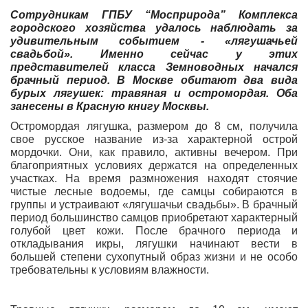
Сотрудникам ГПБУ “Мосприрода” Комплекса
городского хозяйства удалось наблюдать за
удивительным событием - «лягушачьей
свадьбой». Именно сейчас у этих
представителей класса Земноводных начался
брачный период. В Москве обитают два вида
бурых лягушек: травяная и остромордая. Оба
занесены в Красную книгу Москвы.
Остромордая лягушка, размером до 8 см, получила
свое русское название из-за характерной острой
мордочки. Они, как правило, активны вечером. При
благоприятных условиях держатся на определенных
участках. На время размножения находят стоячие
чистые лесные водоемы, где самцы собираются в
группы и устраивают «лягушачьи свадьбы». В брачный
период большинство самцов приобретают характерный
голубой цвет кожи. После брачного периода и
откладывания икры, лягушки начинают вести в
большей степени сухопутный образ жизни и не особо
требовательны к условиям влажности.