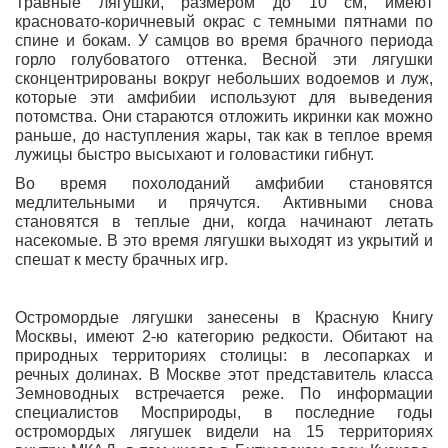
Травные лягушки, размером до 10 см, имеют
красновато-коричневый окрас с темными пятнами по
спине и бокам. У самцов во время брачного периода
горло голубоватого оттенка. Весной эти лягушки
сконцентрированы вокруг небольших водоемов и луж,
которые эти амфибии используют для выведения
потомства. Они стараются отложить икринки как можно
раньше, до наступления жары, так как в теплое время
лужицы быстро высыхают и головастики гибнут.
Во время похолоданий амфибии становятся
медлительными и прячутся. Активными снова
становятся в теплые дни, когда начинают летать
насекомые. В это время лягушки выходят из укрытий и
спешат к месту брачных игр.
Остромордые лягушки занесены в Красную Книгу
Москвы, имеют 2-ю категорию редкости. Обитают на
природных территориях столицы: в лесопарках и
речных долинах. В Москве этот представитель класса
Земноводных встречается реже. По информации
специалистов Мосприроды, в последние годы
остромордых лягушек видели на 15 территориях