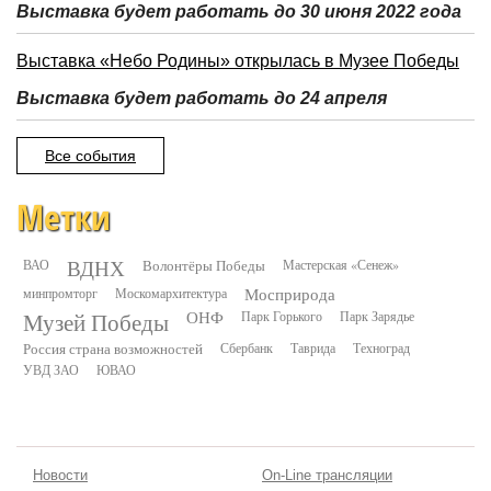
Выставка будет работать до 30 июня 2022 года
Выставка «Небо Родины» открылась в Музее Победы
Выставка будет работать до 24 апреля
Все события
Метки
ВДНХ
ВАО
Волонтёры Победы
Мастерская «Сенеж»
минпромторг
Москомархитектура
Мосприрода
Музей Победы
ОНФ
Парк Горького
Парк Зарядье
Россия страна возможностей
Сбербанк
Таврида
Техноград
УВД ЗАО
ЮВАО
Новости
On-Line трансляции