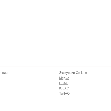
ляции
Экскурсии On-Line
Медиа
СВАО
ЮЗАО
ТиНАО