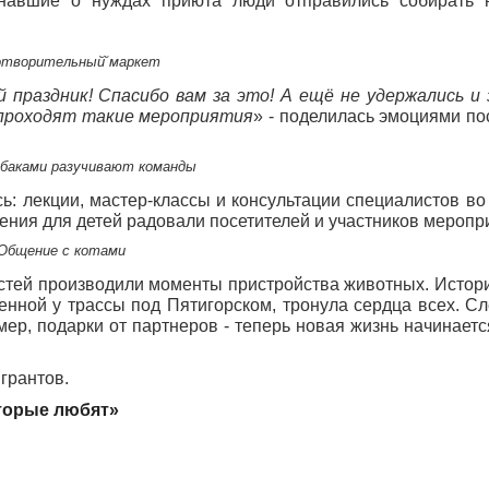
знавшие о нуждах приюта люди отправились собирать 
отворительный̆ маркет
й праздник! Спасибо вам за это! А ещё не удержались и 
е проходят такие мероприятия
» - поделилась эмоциями по
обаками разучивают команды
ь: лекции, мастер-классы и консультации специалистов во
ения для детей радовали посетителей и участников меропр
Общение с котами
стей производили моменты пристройства животных. Истор
енной у трассы под Пятигорском, тронула сердца всех. Сл
р, подарки от партнеров - теперь новая жизнь начинается
грантов.
торые любят»