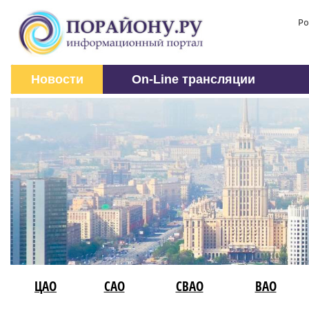
Ро
Новости
On-Line трансляции
ЦАО
САО
СВАО
ВАО