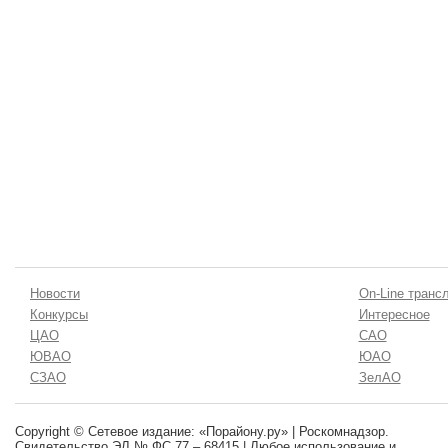
Новости
On-Line транс
Конкурсы
Интересное
ЦАО
САО
ЮВАО
ЮАО
СЗАО
ЗелАО
Copyright © Сетевое издание: «Порайону.ру» | Роскомнадзор.
Свидетельство ЭЛ № ФС 77 – 68415 | Любое использование и