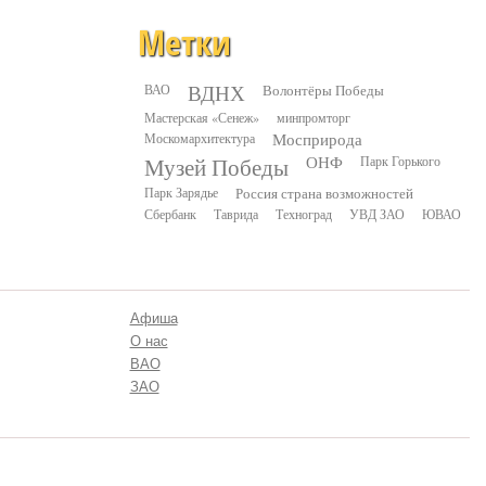
Метки
ВДНХ
ВАО
Волонтёры Победы
Мастерская «Сенеж»
минпромторг
Москомархитектура
Мосприрода
Музей Победы
ОНФ
Парк Горького
Парк Зарядье
Россия страна возможностей
Сбербанк
Таврида
Техноград
УВД ЗАО
ЮВАО
Афиша
О нас
ВАО
ЗАО