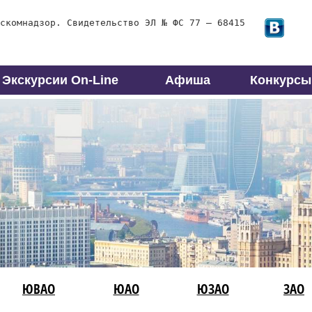
скомнадзор. Свидетельство ЭЛ № ФС 77 – 68415
Экскурсии On-Line
Афиша
Конкурсы
ЮВАО
ЮАО
ЮЗАО
ЗАО