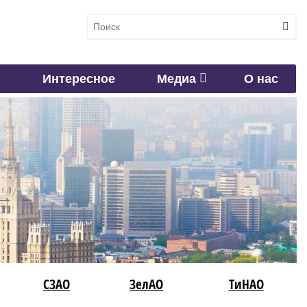
Интересное
Медиа
О нас
СЗАО
ЗелАО
ТиНАО