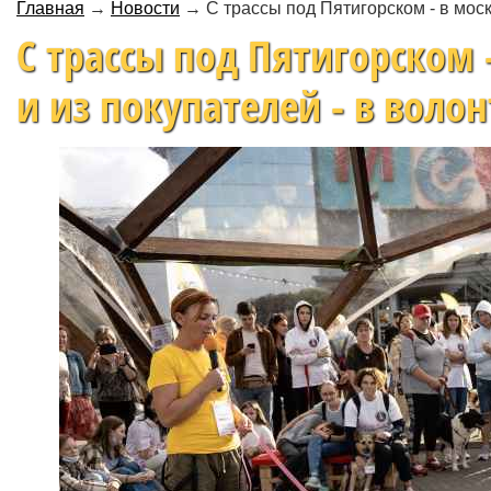
Главная
→
Новости
→
С трассы под Пятигорском - в мос
С трассы под Пятигорском
и из покупателей - в воло