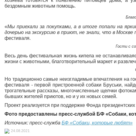
хозяева готовятся к появлению питомцев дома, а у
бездомным животным помощь.
Благ
«
Мы приехали за покупками, а в итоге попали на ярки
дочерью на экскурсию в приют, не знали, что в Москв
фестиваля.
Гости с с
Весь день фестивальная жизнь кипела не останавливаяс
жизни с животными, благотворительный маркет и развлеч
Но традиционно самые неизгладимые впечатления на го
фестиваля - первой пристроенной собаки Бруськи, найд
трогательные рассказы, многочисленные щелчки фотокаме
бывших жителей приютов, но и у их новых семей.
Проект реализуется при поддержке Фонда президентских 
Фото предоставлены
пресс-службой
БФ «Собаки, ко
Источник: пресс-служба
БФ «Собаки, которые любят»
24.08.2021