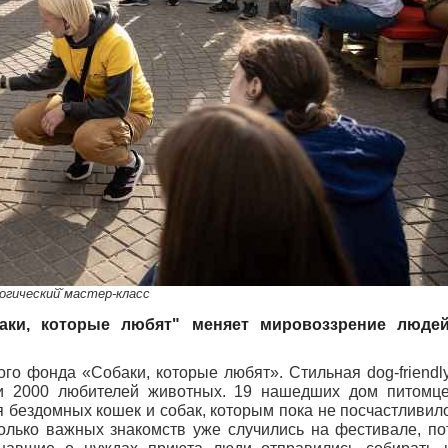
огический̆ мастер-класс
аки, которые любят" меняет мировоззрение люде
го фонда «Собаки, которые любят». Стильная dog-friendl
и 2000 любителей животных. 19 нашедших дом питомце
 бездомных кошек и собак, которым пока не посчастливило
олько важных знакомств уже случились на фестивале, п