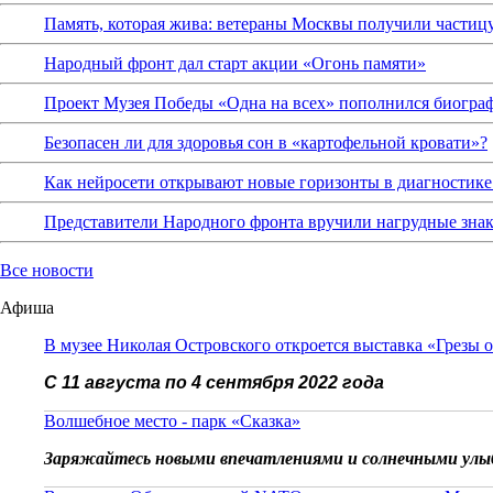
Память, которая жива: ветераны Москвы получили частиц
Народный фронт дал старт акции «Огонь памяти»
Проект Музея Победы «Одна на всех» пополнился биограф
Безопасен ли для здоровья сон в «картофельной кровати»?
Как нейросети открывают новые горизонты в диагностике
Представители Народного фронта вручили нагрудные зна
Все новости
Афиша
В музее Николая Островского откроется выставка «Грезы 
С 11 августа по 4 сентября 2022 года
Волшебное место - парк «Сказка»
Заряжайтесь новыми впечатлениями и солнечными улы