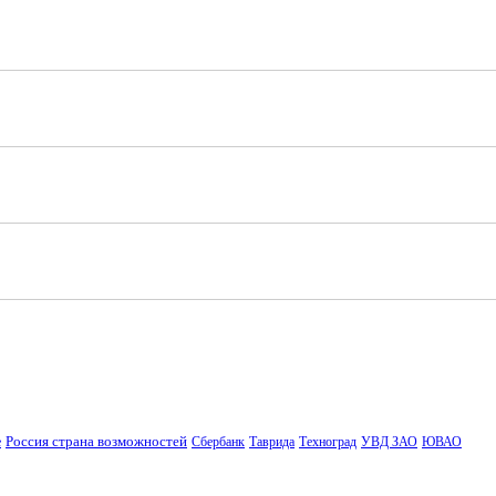
Россия страна возможностей
е
Сбербанк
Таврида
Техноград
УВД ЗАО
ЮВАО