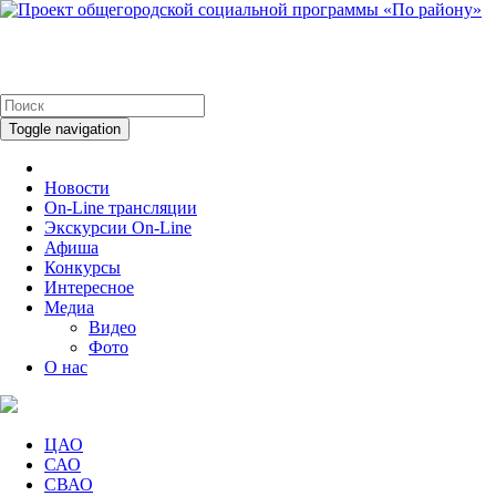
Toggle navigation
Новости
On-Line трансляции
Экскурсии On-Line
Афиша
Конкурсы
Интересное
Медиа
Видео
Фото
О нас
ЦАО
САО
СВАО