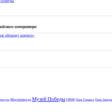
 Победы
сийского императора
ок оборону крепил»
Музей Победы
Мосприрода
ОНФ
тектура
Парк Горького
Парк Зарядь