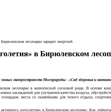
в Бирюлевском лесопарке зарядит энергией
лголетия» в Бирюлевском лесоп
 новых экопространств Мосприроды - «Сад здоровья и активн
евском лесопарке в живописной сосновой роще. В основе конц
 новых насаждений для улучшения качества воздуха, обустройс
 площадок: места со скамейками для тихого отдыха, спортивн
тивного долголетия» в Бирюлевском лесопарке. Как добраться: