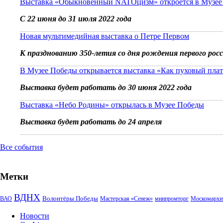
Выставка «Обыкновенный NATOцизм» откроется в Музее
С 22 июня до 31 июля 2022 года
Новая мультимедийная выставка о Петре Первом
К празднованию 350-летия со дня рождения первого рос
В Музее Победы открывается выставка «Как пуховый плат
Выставка будет работать до 30 июня 2022 года
Выставка «Небо Родины» открылась в Музее Победы
Выставка будет работать до 24 апреля
Все события
Метки
ВДНХ
Волонтёры Победы
ВАО
Мастерская «Сенеж»
минпромторг
Москомархи
Новости