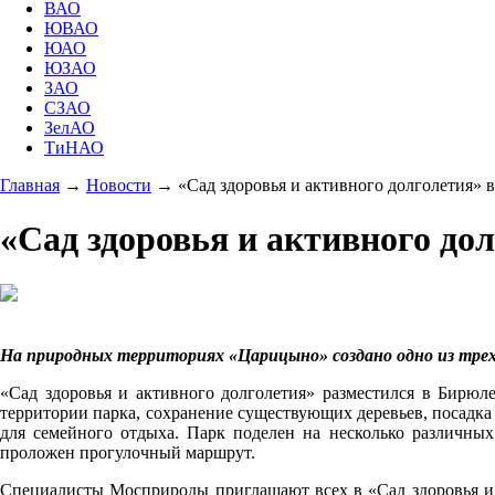
ВАО
ЮВАО
ЮАО
ЮЗАО
ЗАО
СЗАО
ЗелАО
ТиНАО
Главная
→
Новости
→
«Сад здоровья и активного долголетия» 
«Сад здоровья и активного до
На природных территориях «Царицыно» создано одно из трех
«Сад здоровья и активного долголетия» разместился в Бирюл
территории парка, сохранение существующих деревьев, посадка
для семейного отдыха. Парк поделен на несколько различных
проложен прогулочный маршрут.
Специалисты Мосприроды приглашают всех в «Сад здоровья и ак