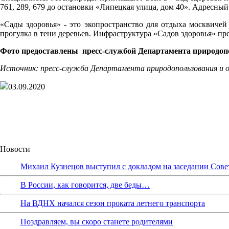
761, 289, 679 дo остановки «Липецкая улица, дом 40». Адресный
«Сады здоровья» - это экопространство для отдыха москвичей
прогулка в тени деревьев. Инфраструктура «Садов здоровья» п
Фото предоставлены
пресс-службой
Департамента природо
Источник: пресс-служба
Департамента природопользования и
03.09.2020
Новости
Михаил Кузнецов выступил с докладом на заседании Сове
В России, как говорится, две беды…
На ВДНХ начался сезон проката летнего транспорта
Поздравляем, вы скоро станете родителями