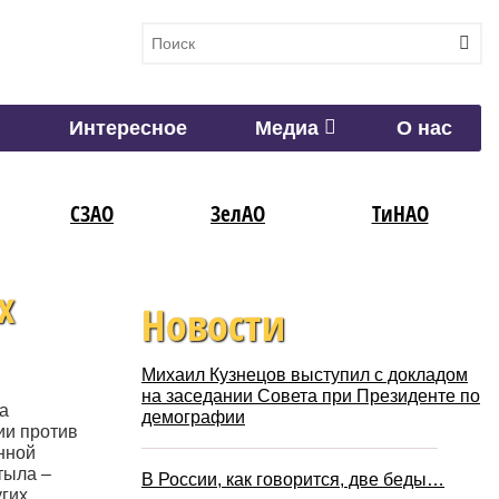
Интересное
Медиа
О нас
СЗАО
ЗелАО
ТиНАО
х
Новости
Михаил Кузнецов выступил с докладом
на заседании Совета при Президенте по
а
демографии
ии против
нной
тыла –
В России, как говорится, две беды…
угих