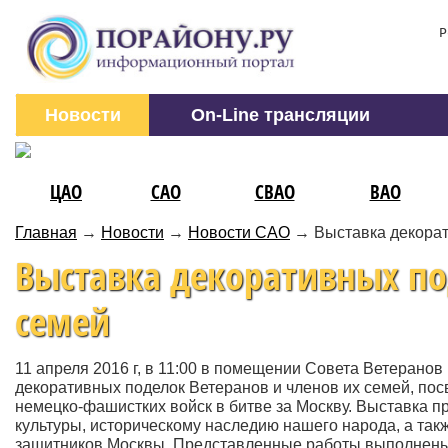
Р
Новости
On-Line трансляции
ЦАО
САО
СВАО
ВАО
Главная
→
Новости
→
Новости САО
→
Выставка декорат
Выставка декоративных по
семей
11 апреля 2016 г, в 11:00 в помещении Совета Ветеранов
декоративных поделок Ветеранов и членов их семей, по
немецко-фашистких войск в битве за Москву. Выставка 
культуры, историческому наследию нашего народа, а так
защитников Москвы. Представленные работы выполнены из