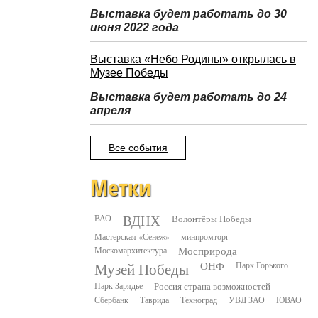
Выставка будет работать до 30
июня 2022 года
Выставка «Небо Родины» открылась в
Музее Победы
Выставка будет работать до 24
апреля
Все события
Метки
ВДНХ
ВАО
Волонтёры Победы
Мастерская «Сенеж»
минпромторг
Москомархитектура
Мосприрода
Музей Победы
ОНФ
Парк Горького
Парк Зарядье
Россия страна возможностей
Сбербанк
Таврида
Техноград
УВД ЗАО
ЮВАО