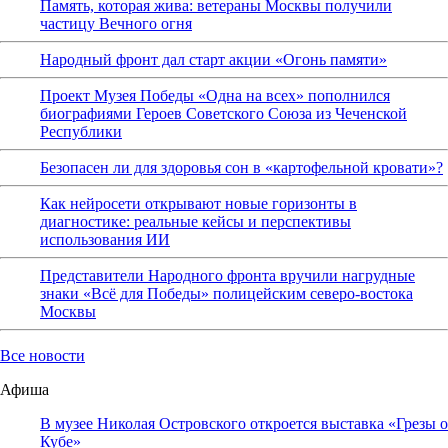
Память, которая жива: ветераны Москвы получили
частицу Вечного огня
Народный фронт дал старт акции «Огонь памяти»
Проект Музея Победы «Одна на всех» пополнился
биографиями Героев Советского Союза из Чеченской
Республики
Безопасен ли для здоровья сон в «картофельной кровати»?
Как нейросети открывают новые горизонты в
диагностике: реальные кейсы и перспективы
использования ИИ
Представители Народного фронта вручили нагрудные
знаки «Всё для Победы» полицейским северо-востока
Москвы
Все новости
Афиша
В музее Николая Островского откроется выставка «Грезы о
Кубе»