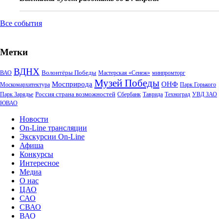
Все события
Метки
ВДНХ
Волонтёры Победы
ВАО
Мастерская «Сенеж»
минпромторг
Музей Победы
Мосприрода
ОНФ
Москомархитектура
Парк Горького
Россия страна возможностей
Парк Зарядье
Сбербанк
Таврида
Техноград
УВД ЗАО
ЮВАО
Новости
On-Line трансляции
Экскурсии On-Line
Афиша
Конкурсы
Интересное
Медиа
О нас
ЦАО
САО
СВАО
ВАО