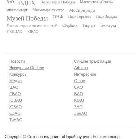
ВДНХ
ВАО
Волонтёры Победы
Мастерская «Сенеж»
минпромторг
Москомархитектура
Мосприрода
Музей Победы
ОНФ
Парк Горького
Парк Зарядье
Россия страна возможностей
Сбербанк
Таврида
Техноград
УВД ЗАО
ЮВАО
Новости
On-Line трансляции
Экскурсии On-Line
Афиша
Конкурсы
Интересное
Медиа
О нас
ЦАО
САО
СВАО
ВАО
ЮВАО
ЮАО
ЮЗАО
ЗАО
СЗАО
ЗелАО
ТиНАО
Copyright © Сетевое издание: «Порайону.ру» | Роскомнадзор.