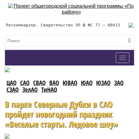
Роскомнадзор. Свидетельство ЭЛ № ФС 77 – 68415
Toggle
navigat
ЦАО
САО
СВАО
ВАО
ЮВАО
ЮАО
ЮЗАО
ЗАО
СЗАО
ЗелАО
ТиНАО
В парке Северные Дубки в САО
пройдет новогодний праздник
«Веселые старты. Ледовое шоу»