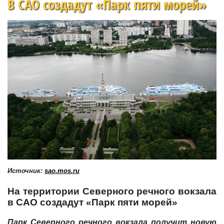
В САО создадут «Парк пяти морей»
Источник:
sao.mos.ru
На территории Северного речного вокзала
в САО создадут «Парк пяти морей»
Парк Северного речного вокзала получит новую