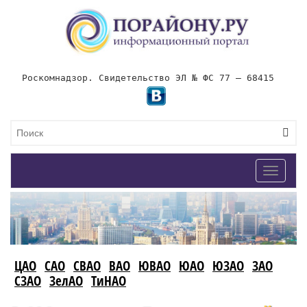
Роскомнадзор. Свидетельство ЭЛ № ФС 77 – 68415
Toggle
navigat
ЦАО
САО
СВАО
ВАО
ЮВАО
ЮАО
ЮЗАО
ЗАО
СЗАО
ЗелАО
ТиНАО