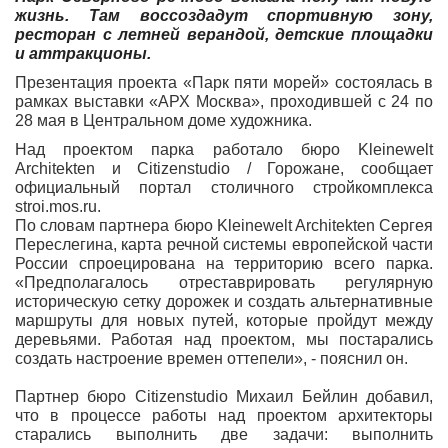
жизнь. Там воссоздадут спортивную зону,
ресторан с летней верандой, детские площадки
и аттракционы.
Презентация проекта «Парк пяти морей» состоялась в
рамках выставки «АРХ Москва», проходившей с 24 по
28 мая в Центральном доме художника.
Над проектом парка работало бюро Kleinewelt
Architekten и Citizenstudio / Горожане, сообщает
официальный портал столичного стройкомплекса
stroi.mos.ru.
По словам партнера бюро Kleinewelt Architekten Сергея
Переслегина, карта речной системы европейской части
России спроецирована на территорию всего парка.
«Предполагалось отреставрировать регулярную
историческую сетку дорожек и создать альтернативные
маршруты для новых путей, которые пройдут между
деревьями. Работая над проектом, мы постарались
создать настроение времен оттепели», - пояснил он.
Партнер бюро Citizenstudio Михаил Бейлин добавил,
что в процессе работы над проектом архитекторы
старались выполнить две задачи: выполнить