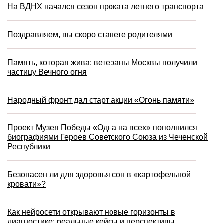
На ВДНХ начался сезон проката летнего транспорта
Поздравляем, вы скоро станете родителями
Память, которая жива: ветераны Москвы получили
частицу Вечного огня
Народный фронт дал старт акции «Огонь памяти»
Проект Музея Победы «Одна на всех» пополнился
биографиями Героев Советского Союза из Чеченской
Республики
Безопасен ли для здоровья сон в «картофельной
кровати»?
Как нейросети открывают новые горизонты в
диагностике: реальные кейсы и перспективы