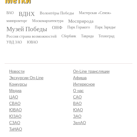
ВДНХ
ВАО
Волонтёры Победы
Мастерская «Сенеж»
минпромторг
Москомархитектура
Мосприрода
Музей Победы
ОНФ
Парк Горького
Парк Зарядье
Россия страна возможностей
Сбербанк
Таврида
Техноград
УВД ЗАО
ЮВАО
Новости
On-Line трансляции
Экскурсии On-Line
Афиша
Конкурсы
Интересное
Медиа
О нас
ЦАО
САО
СВАО
ВАО
ЮВАО
ЮАО
ЮЗАО
ЗАО
СЗАО
ЗелАО
ТиНАО