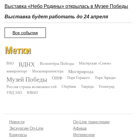
Выставка «Небо Родины» открылась в Музее Победы
Выставка будет работать до 24 апреля
Все события
Метки
ВДНХ
ВАО
Волонтёры Победы
Мастерская «Сенеж»
минпромторг
Москомархитектура
Мосприрода
Музей Победы
ОНФ
Парк Горького
Парк Зарядье
Россия страна возможностей
Сбербанк
Таврида
Техноград
УВД ЗАО
ЮВАО
Новости
On-Line трансляции
Экскурсии On-Line
Афиша
Конкурсы
Интересное