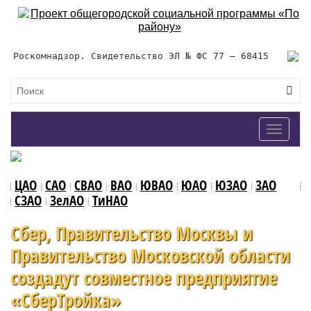
Роскомнадзор. Свидетельство ЭЛ № ФС 77 – 68415
Toggle
navigat
ЦАО
САО
СВАО
ВАО
ЮВАО
ЮАО
ЮЗАО
ЗАО
СЗАО
ЗелАО
ТиНАО
Сбер, Правительство Москвы и
Правительство Московской области
создадут совместное предприятие
«СберТройка»