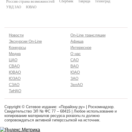
Россия страна возможностей
Сбербанк
Таврида
Техноград
УВД ЗАО
ЮВАО
Новости
On-Line трансляции
Экскурсии On-Line
Афиша
Конкурсы
Интересное
Медиа
О нас
ЦАО
САО
СВАО
ВАО
ЮВАО
ЮАО
ЮЗАО
ЗАО
СЗАО
ЗелАО
ТиНАО
Copyright © Сетевое издание: «Порайону.ру» | Роскомнадзор.
Свидетельство ЭЛ № ФС 77 – 68415 | Любое использование и
копирование материалов ресурса poraionu.ru должно
сопровождаться активной гиперссылкой на источник.