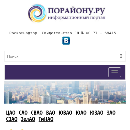
Роскомнадзор. Свидетельство ЭЛ № ФС 77 – 68415
Toggle
navigat
ЦАО
САО
СВАО
ВАО
ЮВАО
ЮАО
ЮЗАО
ЗАО
СЗАО
ЗелАО
ТиНАО