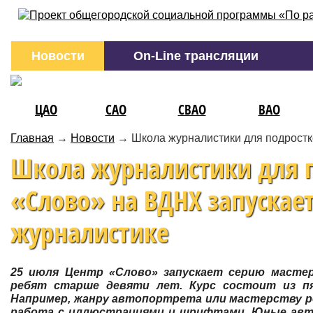
Новости
On-Line трансляции
ЦАО
САО
СВАО
ВАО
Главная
→
Новости
→
Школа журналистики для подростк
Школа журналистики для п
«Слово» на ВДНХ запускает
журналистике
25 июля Центр «Слово» запускает серию мастер
ребят старше девяти лет. Курс состоит из п
Например, жанру автопортрета или мастерству р
работа с иллюстрациями и шрифтами. Юные авто