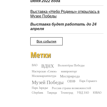
июня 2022 года
Выставка «Небо Родины» открылась в
Музее Победы
Выставка будет работать до 24
апреля
Все события
Метки
ВДНХ
ВАО
Волонтёры Победы
Мастерская «Сенеж»
минпромторг
Москомархитектура
Мосприрода
Музей Победы
ОНФ
Парк Горького
Парк Зарядье
Россия страна возможностей
Сбербанк
Таврида
Техноград
УВД ЗАО
ЮВАО