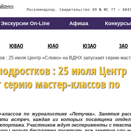
Роскомнадзор. Свидетельство ЭЛ № ФС 77 – 684
Экскурсии On-Line
Афиша
Конкурсы
ЮВАО
ЮАО
ЮЗАО
ЗАО
ов : 25 июля Центр «Слово» на ВДНХ запускает серию маст
одростков : 25 июля Центр
 серию мастер-классов по
-классов по журналистике «Летучка». Занятия ра
яти встреч, каждая из которых посвящена отдел
епортажа. Участников ждут эксперименты с текста
ры могут бесплатно посетить все занятия или не