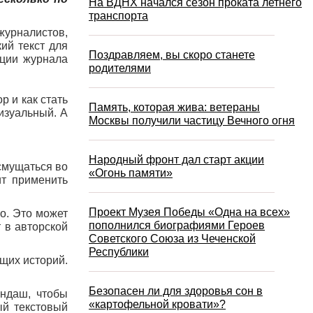
На ВДНХ начался сезон проката летнего
транспорта
 журналистов,
кий текст для
Поздравляем, вы скоро станете
кции журнала
родителями
р и как стать
Память, которая жива: ветераны
изуальный. А
Москвы получили частицу Вечного огня
Народный фронт дал старт акции
смущаться во
«Огонь памяти»
ит применить
Проект Музея Победы «Одна на всех»
о. Это может
пополнился биографиями Героев
т в авторской
Советского Союза из Чеченской
Республики
щих историй.
Безопасен ли для здоровья сон в
андаш, чтобы
«картофельной кровати»?
ый текстовый