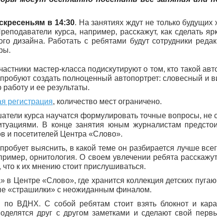
скресеньям в 14:30
. На занятиях ждут не только будущих
реподаватели курса, например, расскажут, как сделать яр
ого дизайна. Работать с ребятами будут сотрудники реда
ры.
астники мастер-класса подискутируют о том, кто такой авто
опробуют создать полноценный автопортрет: словесный и в
работу и ее результаты.
я регистрация
, количество мест ограничено.
атели курса научатся формулировать точные вопросы, не 
итуациями. В конце занятия юным журналистам предсто
ов и посетителей Центра «Слово».
пробует выяснить, в какой теме он разбирается лучше всег
апример, орнитология. О своем увлечении ребята расскажу
 что к их мнению стоит прислушиваться.
 в Центре «Слово», где хранится коллекция детских пугаю
ные «страшилки» с неожиданным финалом.
й по ВДНХ. С собой ребятам стоит взять блокнот и кар
поделятся друг с другом заметками и сделают свой перв