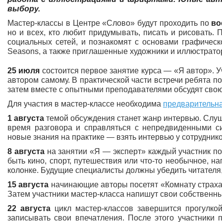
выбору.
Мастер-классы в Центре «Слово» будут проходить по
во
но и всех, кто любит придумывать, писать и рисовать. П
социальных сетей, и познакомят с основами графическ
Seasons, а также приглашенные художники и иллюстрато
25 июля
состоится первое занятие курса — «Я автор». Уч
автором самому. В практической части встречи ребята п
затем вместе с опытными преподавателями обсудят свою 
Для участия в мастер-классе необходима
предварительна
1 августа
темой обсуждения станет жанр интервью. Слуш
время разговора и справляться с непредвиденными с
новые знания на практике — взять интервью у сотрудник
8 августа
на занятии «Я — эксперт» каждый участник по
быть кино, спорт, путешествия или что-то необычное, н
колонке. Будущие специалисты должны убедить читателя,
15 августа
начинающие авторы посетят «Комнату страха»
Затем участники мастер-класса напишут свои собствен
22 августа
цикл мастер-классов завершится прогулко
записывать свои впечатления. После этого участники 