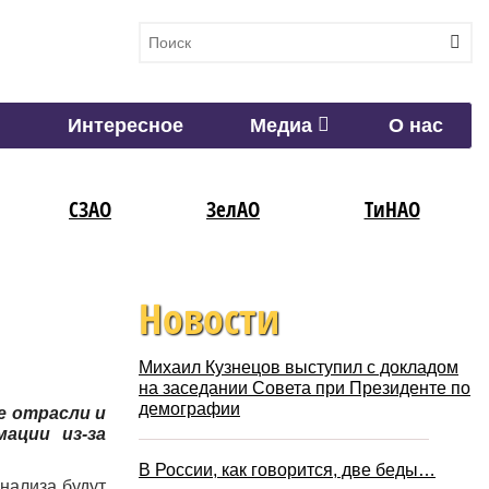
Интересное
Медиа
О нас
СЗАО
ЗелАО
ТиНАО
Новости
Михаил Кузнецов выступил с докладом
на заседании Совета при Президенте по
демографии
е отрасли и
ации из-за
В России, как говорится, две беды…
нализа будут