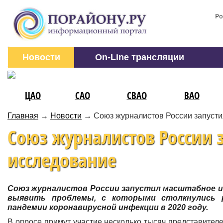
Ро
Новости
On-Line трансляции
ЦАО
САО
СВАО
ВАО
Главная
→
Новости
→
Союз журналистов России запуст
Союз журналистов России 
исследование
Союз журналистов России запустил масштабное ис
выявить проблемы, с которыми столкнулись р
пандемии коронавирусной инфекции в 2020 году.
В опросе примут участие несколько тысяч представител