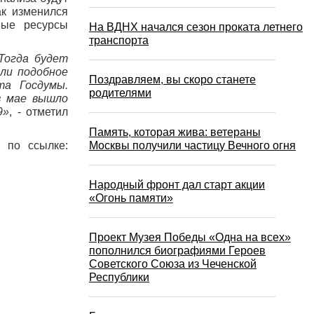
ак изменился
ные ресурсы
На ВДНХ начался сезон проката летнего
транспорта
Тогда будет
ли подобное
Поздравляем, вы скоро станете
та Госдумы.
родителями
в мае вышло
9»
, - отметил
Память, которая жива: ветераны
 по ссылке:
Москвы получили частицу Вечного огня
Народный фронт дал старт акции
«Огонь памяти»
Проект Музея Победы «Одна на всех»
пополнился биографиями Героев
Советского Союза из Чеченской
Республики