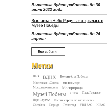
Выставка будет работать до 30
июня 2022 года
Выставка «Небо Родины» открылась в
Музее Победы
Выставка будет работать до 24
апреля
Все события
Метки
ВДНХ
ВАО
Волонтёры Победы
Мастерская «Сенеж»
минпромторг
Москомархитектура
Мосприрода
Музей Победы
ОНФ
Парк Горького
Парк Зарядье
Россия страна возможностей
Сбербанк
Таврида
Техноград
УВД ЗАО
ЮВАО