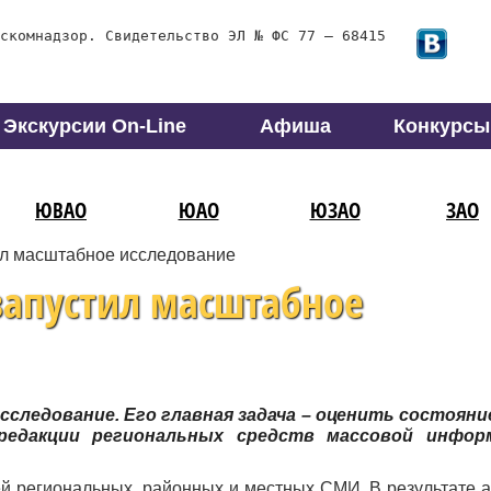
скомнадзор. Свидетельство ЭЛ № ФС 77 – 68415
Экскурсии On-Line
Афиша
Конкурсы
ЮВАО
ЮАО
ЮЗАО
ЗАО
ил масштабное исследование
запустил масштабное
следование. Его главная задача – оценить состояни
едакции региональных средств массовой информ
ей региональных, районных и местных СМИ. В результате а