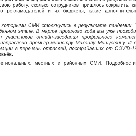
вою работу, сколько сотрудников пришлось сократить, к
ло рекламодателей и их бюджеты, какие дополнитель
с которыми СМИ столкнулись в результате пандемии. 
 данном этапе. В марте прошлого года мы уже проводи
л участников онлайн-заседания профильного комите
направлено премьер-министру Михаилу Мишустину. И 
мации в перечень отраслей, пострадавших от COVID-1
овьёв.
региональных, местных и районных СМИ. Подробности